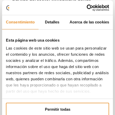
todos los fondos recaudados se destinan
a proyectos deportivos de Down Madrid.
Consentimiento
Detalles
Acerca de las cookies
Un evento cuyo principal objetivo es
promover la inclusión de personas con
discapacidad intelectual en el mundo
Esta página web usa cookies
laboral,
así como mejorar el clima laboral
entre empleados y otras organizaciones del
Las cookies de este sitio web se usan para personalizar
sector fortaleciendo a su vez el compromiso
el contenido y los anuncios, ofrecer funciones de redes
social de las empresas.
sociales y analizar el tráfico. Además, compartimos
información sobre el uso que haga del sitio web con
Vía Célere, a través de su
Fundación Vía
nuestros partners de redes sociales, publicidad y análisis
Célere
, además de organizar el torneo,
web, quienes pueden combinarla con otra información
participó con un equipo formado por
que les haya proporcionado o que hayan recopilado a
algunos de sus empleados junto a un total
partir del uso que haya hecho de sus servicios.
de más de 20 empresas, que se reunieron
durante ese día en pro del deporte, la
Permitir todas
integración y la solidaridad.