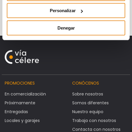
¡Desde Vía Célere os agradecemos a todos
Personalizar
vuestra participación en esta jornada!
Denegar
PROMOCIONES
CONÓCENOS
En comercialización
Sobre nosotros
Próximamente
Somos diferentes
Entregadas
Nuestro equipo
Locales y garajes
Trabaja con nosotros
Contacta con nosotros