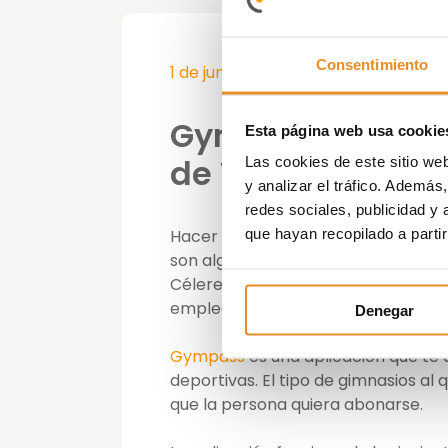
Consentimiento
1 de junio de 2018
Gympass: un ben
Esta página web usa cookie
de Vía Célere
Las cookies de este sitio we
y analizar el tráfico. Ademá
redes sociales, publicidad y
Hacer deporte varios días a la sem
que hayan recopilado a parti
son algunos de los motivos que ha
Célere a alcanzar un
acuerdo con
empleados de Vía Célere.
Denegar
Gympass
es una aplicación que te 
deportivas. El tipo de gimnasios al
que la persona quiera abonarse.