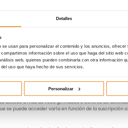
Detalles
eficio para los empleados
s
b se usan para personalizar el contenido y los anuncios, ofrecer
s, compartimos información sobre el uso que haga del sitio web 
 análisis web, quienes pueden combinarla con otra información q
ana y transmitir a los empleados hábitos de vida saludab
r del uso que haya hecho de sus servicios.
n llevado al Departamento de Recursos Humanos de Vía
 Gympass
para favorecer el estilo de vida activo de los
Personalizar
da acceso a más de 1.600 gimnasios o centros de activid
 que se puede acceder varía en función de la suscripción a