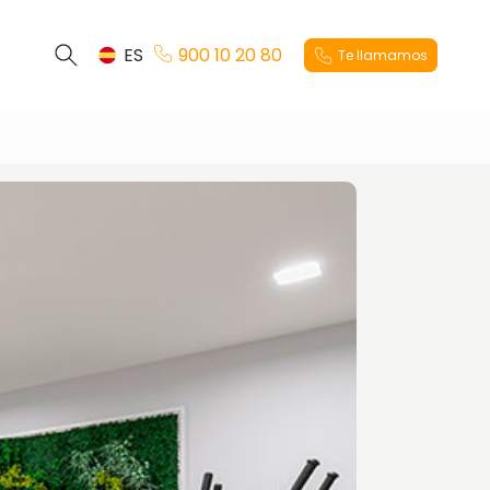
ES
900 10 20 80
Te llamamos