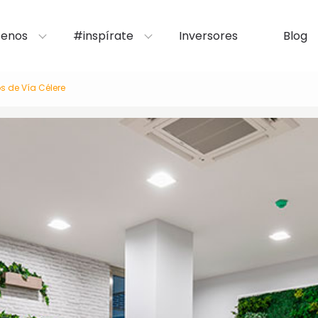
enos
#inspírate
Inversores
Blog
s de Vía Célere