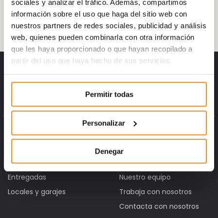
sociales y analizar el tráfico. Además, compartimos
la pérdida de tiempo y los recursos de
información sobre el uso que haga del sitio web con
diseño y construcción.
nuestros partners de redes sociales, publicidad y análisis
web, quienes pueden combinarla con otra información
que les haya proporcionado o que hayan recopilado a
partir del uso que haya hecho de sus servicios.
Permitir todas
Personalizar
PROMOCIONES
CONÓCENOS
En comercialización
Sobre nosotros
Denegar
Próximamente
Somos diferentes
Entregadas
Nuestro equipo
Locales y garajes
Trabaja con nosotros
Contacta con nosotros