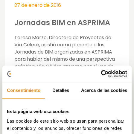
27 de enero de 2016
Jornadas BIM en ASPRIMA
Teresa Marzo, Directora de Proyectos de
Vía Célere, asistió como ponente a las
Jornadas de BIM organizadas en ASPRIMA
para hablar del mismo de una perspectiva
práctica. Vía Célére apuesta por el uso de
esta metodología en su proceso
constructivo.
Consentimiento
Detalles
Acerca de las cookies
Building Information Modeling, BIM,
es el
proceso por el cual se genera y gestiona la
información de un edificio a lo largo de su
Esta página web usa cookies
construcción. Se utiliza un software dinámico
Las cookies de este sitio web se usan para personalizar
que realiza el modelado del edificio en tres
el contenido y los anuncios, ofrecer funciones de redes
dimensiones y a tiempo real, disminuyendo