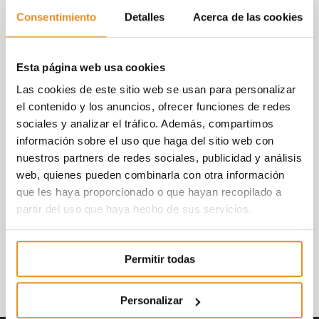
que implementamos en las promociones, al
Consentimiento
Detalles
Acerca de las cookies
departamento de proyectos para que
puedan optimizar las prescripciones y
elección de materiales. También dirigidas al
Esta página web usa cookies
departamento de personalización y al
Las cookies de este sitio web se usan para personalizar
departamento de atención al cliente.
el contenido y los anuncios, ofrecer funciones de redes
sociales y analizar el tráfico. Además, compartimos
La presentación de hoy ha estado a cargo
información sobre el uso que haga del sitio web con
de
Porcelanosa
, con su marca
Noken
. Nos
nuestros partners de redes sociales, publicidad y análisis
han explicado las diferentes gamas de
web, quienes pueden combinarla con otra información
sanitarios y griferías, así como sus sistemas
que les haya proporcionado o que hayan recopilado a
de colocación, componentes internos y
partir del uso que haya hecho de sus servicios.
servicios postventas.
Estas jornadas técnicas suponen un nuevo
Permitir todas
paso en la formación integral.
Personalizar