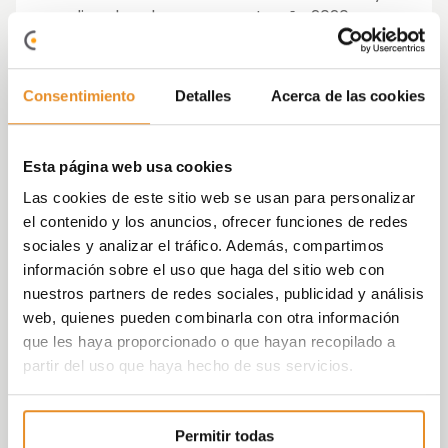
explicar las claves para este año 2020.
Según Borja García Egotxeaga, los retos a
los que nos enfrentamos son cada vez más
Consentimiento
Detalles
Acerca de las cookies
complejos, como por ejemplo: la falta de
suelo, el urbanismo rígido o la sostenibilidad
e innovación en el sector.
Esta página web usa cookies
Las cookies de este sitio web se usan para personalizar
Por su parte Jose Ignacio Morales, apuntaba
el contenido y los anuncios, ofrecer funciones de redes
a la necesidad de que el nuevo ejecutivo
sociales y analizar el tráfico. Además, compartimos
impulse líneas de financiación alternativas
información sobre el uso que haga del sitio web con
para que los diferentes colectivos, como los
nuestros partners de redes sociales, publicidad y análisis
jóvenes, puedan acceder a la vivienda.
web, quienes pueden combinarla con otra información
que les haya proporcionado o que hayan recopilado a
Aunque si en algo han coincidido todos los
partir del uso que haya hecho de sus servicios.
integrantes de esta mesa redonda ha sido
en resaltar, como uno de los factores más
importantes, en relación al nuevo gobierno:
Permitir todas