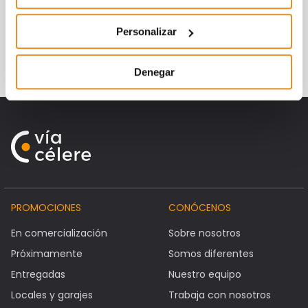
Diálogo, diálogo y más diálogo.
Personalizar
No te pierdas nada y escucha el debate
completo ¡
dale al play
!
Denegar
PROMOCIONES
CONÓCENOS
En comercialización
Sobre nosotros
Próximamente
Somos diferentes
Entregadas
Nuestro equipo
Locales y garajes
Trabaja con nosotros