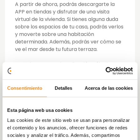
A partir de ahora, podrás descargarte la
APP en tiendas y disfrutar de una visita
virtual de la vivienda. Si tienes alguna duda
sobre los espacios de tu casa, podrás verlos
y moverte sobre una habitación
determinada. Además, podrás ver cómo se
ve el mar desde tu futura terraza.
Para descargarte la aplicación, sólo tienes
que seguir tres sencillos pasos:
Ve a la tienda de tú dispositivo: App Store o
Consentimiento
Detalles
Acerca de las cookies
Google Play
Busca “Vía Célere”
Descarga la Aplicación
Esta página web usa cookies
Ahora ya podrás disfrutar de la visita virtual
Las cookies de este sitio web se usan para personalizar
de Casa Banderas. Te dejamos aquí alguna
el contenido y los anuncios, ofrecer funciones de redes
foto para que veas como es la experiencia
sociales y analizar el tráfico. Además, compartimos
de ver la promoción en la aplicación.