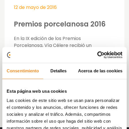
12 de mayo de 2016
Premios porcelanosa 2016
En la IX edición de los Premios
Porcelanosa, Vía Célere recibió un
Premio por la eficiencia energética en el
diseño de la nueva sede central en Madrid.
La ceremonia de entrega de premios,
Consentimiento
Detalles
Acerca de las cookies
acontecida en el lujoso Hotel Ritz, contó con
la presencia de unos 220 asistentes, entre
finalistas y premiados, gerentes de todas las
Esta página web usa cookies
firmas del Grupo y clientes y profesionales
procedentes de otros rincones de España y
Las cookies de este sitio web se usan para personalizar
del mundo, como USA, UK o Francia.
el contenido y los anuncios, ofrecer funciones de redes
sociales y analizar el tráfico. Además, compartimos
información sobre el uso que haga del sitio web con
nuestros partners de redes sociales, publicidad y análisis