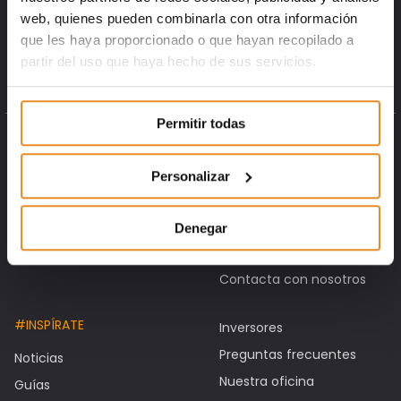
web, quienes pueden combinarla con otra información
que les haya proporcionado o que hayan recopilado a
partir del uso que haya hecho de sus servicios.
Permitir todas
PROMOCIONES
CONÓCENOS
En comercialización
Sobre nosotros
Personalizar
Próximamente
Somos diferentes
Entregadas
Nuestro equipo
Denegar
Locales y garajes
Trabaja con nosotros
Contacta con nosotros
#INSPÍRATE
Inversores
Preguntas frecuentes
Noticias
Nuestra oficina
Guías