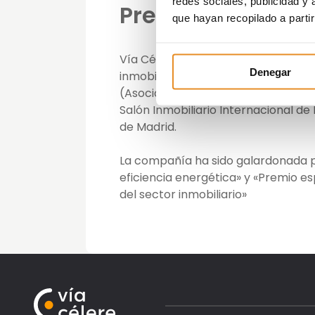
redes sociales, publicidad y
Premios SIMA-As
que hayan recopilado a parti
Vía Célere, promotora especializada
Denegar
inmobiliarios, consiguió anoche do
(Asociación de Promotores Inmobili
Salón Inmobiliario Internacional de 
de Madrid.
La compañía ha sido galardonada po
eficiencia energética» y «Premio es
del sector inmobiliario»