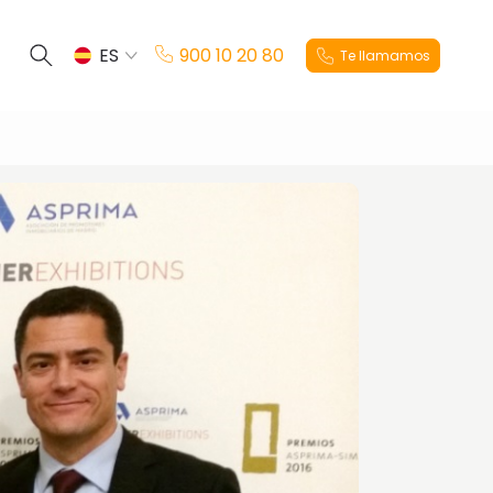
ES
900 10 20 80
Te llamamos
EN