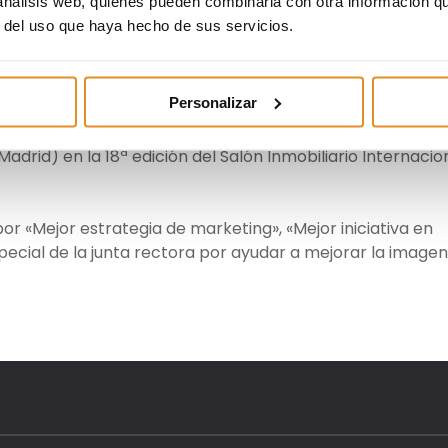
 análisis web, quienes pueden combinarla con otra información q
prima 2016
r del uso que haya hecho de sus servicios.
 en el desarrollo, inversión y gestión de activos
Personalizar
s de los seis reconocimientos otorgados por ASPRIMA
arios de Madrid) y Planner Exhibitions (organizador de SI
Madrid) en la 18ª edición del Salón Inmobiliario Internacio
r «Mejor estrategia de marketing», «Mejor iniciativa en
pecial de la junta rectora por ayudar a mejorar la imagen