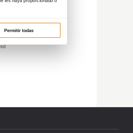
ue les haya proporcionado o
Permitir todas
MA,
nal