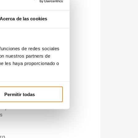
Acerca de las cookies
o.
 funciones de redes sociales
con nuestros partners de
a
ue les haya proporcionado o
bio
Permitir todas
o la
n y
s
ra,