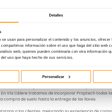
ido para quedarse, no es
a realidad”
Detalles
s
Ontoso, directora Comercial, Marketing, Comunicación y
formó parte de un debate sobre Proptech en Capital Radi
b se usan para personalizar el contenido y los anuncios, ofrecer
ch, CEO de Housfy, Lucas Galán director de producto e
s, compartimos información sobre el uso que haga del sitio web 
ablo Sunkel, director de Neinor Experiencie y Susana de l
 análisis web, quienes pueden combinarla con otra información q
arketing de Tinsa.
r del uso que haya hecho de sus servicios.
aron en el debate fueron muy interesantes de cara al cam
r inmobiliario. El
Proptech
está dotando al sector
Personalizar
generando credibilidad y confianza al cliente, organizand
cortando las etapas de desarrollo de suelo y construcció
. En Vía Célere tratamos de incorporar Proptech todas la
la compra de suelo hasta la entrega de las llaves.
rnos a los clientes, mejorando su experiencia de comp