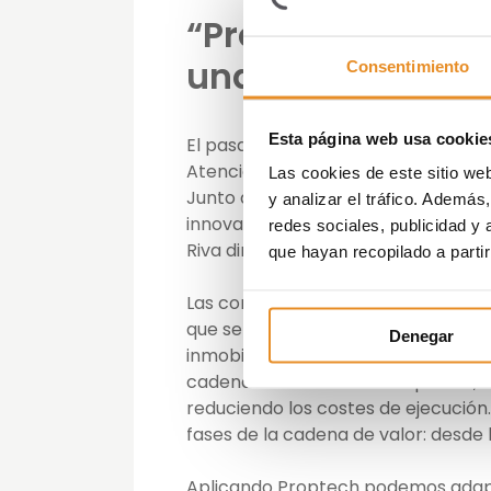
“Proptech ha ven
una moda, es un
Consentimiento
Esta página web usa cookie
El pasado 26 de octubre, Cristina 
Atención al Cliente de Vía Célere 
Las cookies de este sitio we
Junto a ella estuvieron Albert Bos
y analizar el tráfico. Ademá
innovación de Neinor Homes, Juan P
redes sociales, publicidad y
Riva directora de comunicación y m
que hayan recopilado a parti
Las conclusiones a las que se lleg
que se está produciendo en el secto
Denegar
inmobiliario de más transparencia, 
cadena de valor de las empresas, a
reduciendo los costes de ejecución
fases de la cadena de valor: desde 
Aplicando Proptech podemos adapta