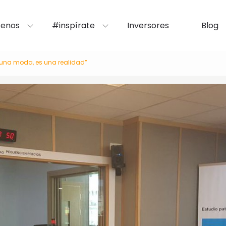
enos
#inspírate
Inversores
Blog
 una moda, es una realidad”