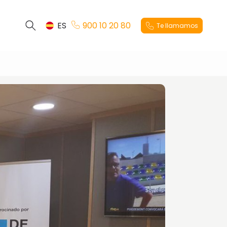
ES
900 10 20 80
Te llamamos