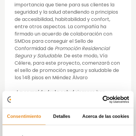
importancia que tiene para sus clientes la
seguridad y la salud atendiendo a principios
de accesibilidad, habitabilidad y confort,
entre otros aspectos. La compañía ha
firmado un acuerdo de colaboración con
SMDos para conseguir el Sello de
Conformidad de
Promoción Residencial
Segura y Saludable
. De este modo, Vía
Célere, para este proyecto, comenzará con
el sello de promoción segura y saludable de
los 148 pisos en Méndez Álvaro
«
La seguridad y la salud
siempre han
caracterizado a todas las promociones de la
firma. Por ello, todas ellas cuentan en las
zonas comunes con un desfibrilador,
Consentimiento
Detalles
Acerca de las cookies
además, también disponen de una
arquitectura accesible tanto para personas
con escasa movilidad como para personas