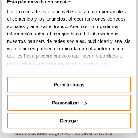
Esta página web usa cookies
con necesidades de accesibilidad cognitiva»,
Las cookies de este sitio web se usan para personalizar
apunta la compañía en un comunicado.
el contenido y los anuncios, ofrecer funciones de redes
sociales y analizar el tráfico. Además, compartimos
La compañía se posiciona, una vez más, en
información sobre el uso que haga del sitio web con
el sector al ser la
primera promotora
nuestros partners de redes sociales, publicidad y análisis
inmobiliaria en obtener este sello
en uno
web, quienes pueden combinarla con otra información
de sus edificios residenciales.
que les haya proporcionado o que hayan recopilado a
partir del uso que haya hecho de sus servicios.
«En Vía Célere no sólo construimos viviendas
con las técnicas más innovadoras si no que
siempre las realizamos buscando la
Permitir todas
seguridad y la salud de las personas que las
habitarán, para ello, contamos
con
sistemas novedosos e
Personalizar
innovadores,
como pueden ser los caminos
luminiscentes que, además de decorativos,
Denegar
cubren necesidades para personas con
discapacidad cognitiva», explica Cristina