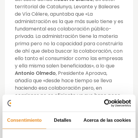
territorial de Catalunya, Levante y Baleares
de Vía Célere, apuntaba que «La
administración es la que más suelo tiene y es
fundamental esa colaboración público-
privada. La administración tiene la materia
prima pero no la capacidad para construirla
de ahí que deba buscar la colaboración, con
ello tanto el consumidor como las empresas
y ella misma salen beneficiadas», a lo que
Antonio Olmedo
, Presidente Aproava,
añadía que «desde hace tiempo se lleva
haciendo esa colaboración pero, en
ocasiones no es eficiente ya que hace poco
se sacaron a subaste siete parcelas y se
adjudicaron solo cuatro ya que para los
potenciales cooperativistas no eran
Consentimiento
Detalles
Acerca de las cookies
atractivas las zonas. La ciudad de Valencia
tiene suelo atractivo y eso es lo que se debe