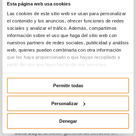
mover».
Esta página web usa cookies
Las cookies de este sitio web se usan para personalizar
Otro de los temas que preocupan al sector
el contenido y los anuncios, ofrecer funciones de redes
y que encarece también el precio de la
sociales y analizar el tráfico. Además, compartimos
vivienda es la escasez de mano de obra
información sobre el uso que haga del sitio web con
cualificada «Los jóvenes se han
nuestros partners de redes sociales, publicidad y análisis
acostumbrado a un modo de vida y unas
web, quienes pueden combinarla con otra información
condiciones laborales y no quieren trabajar
que les haya proporcionado o que hayan recopilado a
bajo situaciones extremas como las que se
partir del uso que haya hecho de sus servicios.
viven en la construcción. Los empleos que se
buscan hoy en día son más tecnológicos.
Esto provoca que no haya mano de obra
Permitir todas
cualificada en la obra y que los trabajadores
sean cada vez más personas extranjeras. Se
deberían crear planes de formación
Personalizar
atractivos e ir a los centros educativos a
mostrar referentes para que los chavales se
Denegar
vuelvan a interesar por el sector», apuntaba
Sixto Bayo
, director general de Levante en