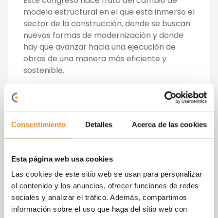
Este congreso nace fruto del cambio de
modelo estructural en el que está inmerso el
sector de la construcción, donde se buscan
nuevas formas de modernización y donde
hay que avanzar hacia una ejecución de
obras de una manera más eficiente y
sostenible.
Promotoras, constructoras, estudios de
arquitectura, fabricantes de materiales,
ingenierías y todos los agentes que están
Consentimiento
Detalles
Acerca de las cookies
implícitos en un proyecto de construcción
están percibiendo que el modelo tradicional
debe cambiar para dejar paso a procesos
Esta página web usa cookies
que facilitan y mejoran el ciclo de vida de un
Las cookies de este sitio web se usan para personalizar
proyecto constructivo.
el contenido y los anuncios, ofrecer funciones de redes
sociales y analizar el tráfico. Además, compartimos
Al evento, que fue todo un éxito colgando el
información sobre el uso que haga del sitio web con
cartel de aforo completo, asistió nuestra