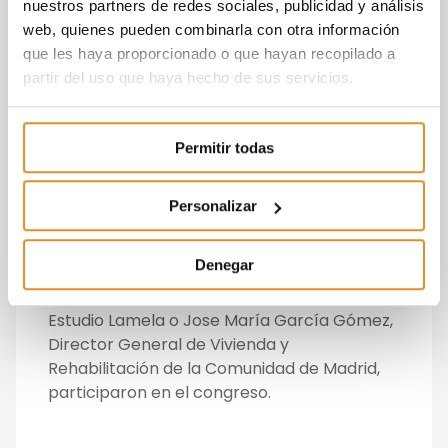
nuestros partners de redes sociales, publicidad y análisis
compañera
Sandra Llorente
, Directora de
web, quienes pueden combinarla con otra información
Innovación e Industrialización de Vía Célere,
que les haya proporcionado o que hayan recopilado a
quien habló de la Edificación e el sector
partir del uso que haya hecho de sus servicios.
terciario, Edificación Residencial, Sistemas,
así como de la importancia de considerar el
ámbito de I+D+I como una inversión y no
Permitir todas
como un gasto.
Además de Sandra, otros profesionales del
Personalizar
sector como Lucas Galán, Director de
Producto e Innovación de Aedas Homes;
Denegar
Fernando Moliner, Consejero Delegado
Activitas de Asprima; Carlos Lamela de
Estudio Lamela o Jose María García Gómez,
Director General de Vivienda y
Rehabilitación de la Comunidad de Madrid,
participaron en el congreso.