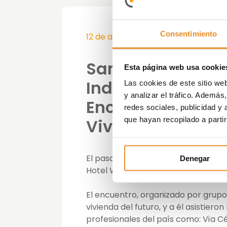
Consentimiento
12 de abril de 2019
Sandra Llorente,
Esta página web usa cookie
Industrialización 
Las cookies de este sitio we
y analizar el tráfico. Ademá
Encuentro Promo
redes sociales, publicidad y
Vivienda del Fut
que hayan recopilado a parti
El pasado martes 9 de abril tuvo lug
Denegar
Hotel Westin Palace de Madrid.
El encuentro, organizado por grupo 
vivienda del futuro, y a él asistier
profesionales del país como: Vïa C