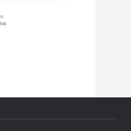
en
las