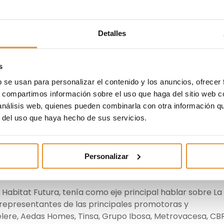
Detalles
 Directora de Innovación e
s
en Vía Célere, asiste al III
b se usan para personalizar el contenido y los anuncios, ofrecer
s, compartimos información sobre el uso que haga del sitio web 
toras para hablar de «La
 análisis web, quienes pueden combinarla con otra información q
uro»
r del uso que haya hecho de sus servicios.
ar el III Encuentro de Promotoras en la Sala Neptuno III d
Personalizar
Habitat Futura, tenía como eje principal hablar sobre La
on representantes de las principales promotoras y
élere, Aedas Homes, Tinsa, Grupo Ibosa, Metrovacesa, CB