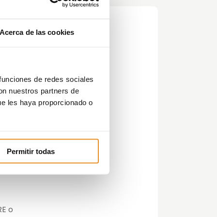
Acerca de las cookies
 funciones de redes sociales
con nuestros partners de
ue les haya proporcionado o
el
Permitir todas
RE o