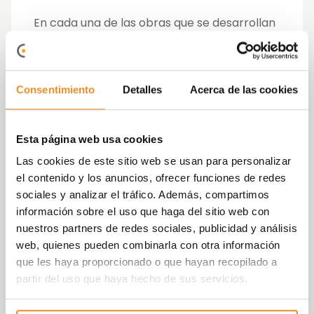
En cada una de las obras que se desarrollan
con nuestro propio equipo, se imparten
talleres de fisioterapia
, tanto teóricos
como prácticos, para que el equipo conozca
qué movimientos o posturas son
Consentimiento
Detalles
Acerca de las cookies
perjudiciales durante la jornada laboral, en
función de los esfuerzos que se realizan en
obra.
Esta página web usa cookies
Las cookies de este sitio web se usan para personalizar
Por otro lado, también hemos llevado una
el contenido y los anuncios, ofrecer funciones de redes
iniciativa similar orientada para el equipo de
sociales y analizar el tráfico. Además, compartimos
oficina. Las sesiones de
Aula Vía Célere
que
información sobre el uso que haga del sitio web con
celebramos en la oficina son ocasiones
nuestros partners de redes sociales, publicidad y análisis
idóneas para tratar este tema. En una de las
web, quienes pueden combinarla con otra información
sesiones se realizó un taller de Fisioterapia
que les haya proporcionado o que hayan recopilado a
adaptado para el personal de oficina. En
partir del uso que haya hecho de sus servicios.
este taller, los asistentes aprendieron
diferentes pautas y consejos posturales que