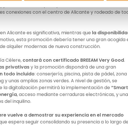
y junto a una de las principales vías de circunvalación de 
es conexiones con el centro de Alicante y rodeado de to
en Alicante es significativa, mientras que
la disponibilid
 motivo, esta promoción debería tener una gran acogida 
 de alquiler modernas de nueva construcción.
Vía Célere,
contará con certificado BREEAM Very Good
.
as privativas
y la promoción dispondrá de una gran
n todo incluido
: conserjería, piscina, pista de pádel, zona
ng y unas amplias zonas verdes. A nivel de gestión, se
de la digitalización permitirá la implementación de
“Smart
energía
, acceso mediante cerraduras electrónicas, y una
 del inquilino.
ere vuelve a demostrar su experiencia en el mercado
que espera seguir consolidando su presencia a lo largo d