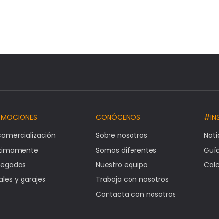
OMOCIONES
CONÓCENOS
#IN
comercialización
Sobre nosotros
Noti
óximamente
Somos diferentes
Guí
regadas
Nuestro equipo
Calc
ales y garajes
Trabaja con nosotros
Contacta con nosotros