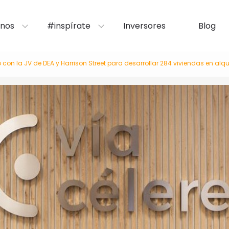
nos
#inspírate
Inversores
Blog
con la JV de DEA y Harrison Street para desarrollar 284 viviendas en alqui