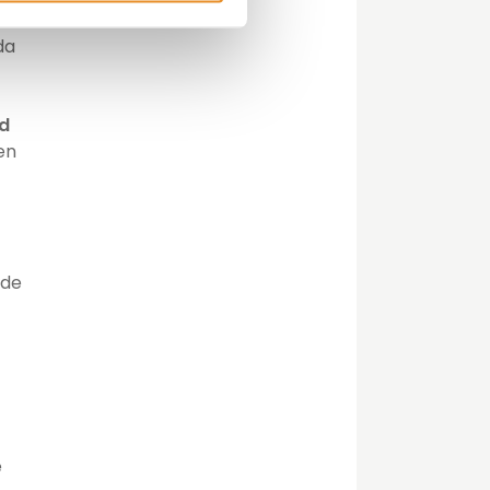
la
da
ad
en
 de
e