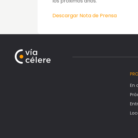
los próximos años.
Descargar Nota de Prensa
PR
En 
Pr
Ent
Loc