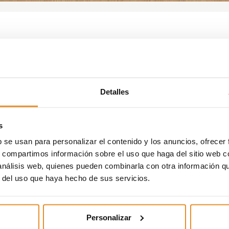
 un acuerdo llave en mano
 y Harrison Street para
Detalles
iviendas en alquiler en
s
b se usan para personalizar el contenido y los anuncios, ofrecer
s, compartimos información sobre el uso que haga del sitio web 
on la joint venture entre DeA Capital y Harrison Stree
 análisis web, quienes pueden combinarla con otra información q
das de Build to Rent
(BTR) en Alicante que serán opera
r del uso que haya hecho de sus servicios.
rca diseñada para lanzar un nuevo concepto de BTR y
una nueva forma de vivir.
Personalizar
a ciudad
, en las proximidades del Hospital General