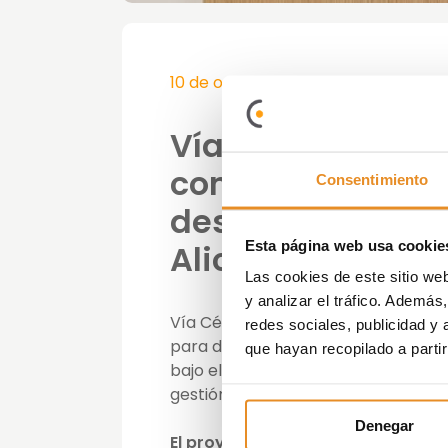
10 de octubre de 2023
Vía Célere firma
con la JV de DEA
Consentimiento
desarrollar 284 v
Esta página web usa cookie
Alicante
Las cookies de este sitio we
y analizar el tráfico. Ademá
Vía Célere ha cerrado un
acuerdo c
redes sociales, publicidad y
para desarrollar
284 nuevas vivien
que hayan recopilado a parti
bajo el nombre de LAVIDDA, una ma
gestión de viviendas que supondrá 
Denegar
El proyecto se sitúa al norte de l