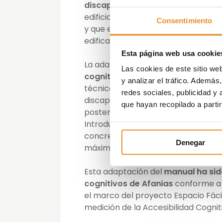
discapacidad intelectual de Afan
edificios conforme al modelo de dis
Consentimiento
y que es la base del proyecto ‘Espa
edificación y facilitar la orientació
Esta página web usa cookie
La adaptación del manual vino pre
Las cookies de este sitio we
cognitiva de las zonas comunes d
y analizar el tráfico. Ademá
técnicos del departamento de proy
redes sociales, publicidad y
discapacidad intelectual de Afanias
que hayan recopilado a parti
posteriormente dieron lugar a una 
Introduciendo una zonificación por
concretas para las salas comunes, al
Denegar
máximo la comprensión de los espa
Esta adaptación del
manual ha sid
cognitivos de Afanias
conforme a l
el marco del proyecto Espacio Fáci
medición de la Accesibilidad Cognit