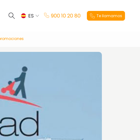
ES
900 10 20 80
Te llamamos
EN
 promociones