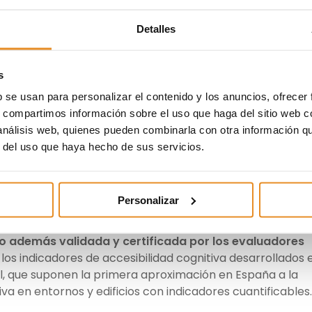
ias
, formados como evaluadores cognitivos en entornos 
eño inclusivo de espacios de la arquitecta Berta Brusilovs
Detalles
cio Fácil que busca fomentar la accesibilidad cognitiva en
n de las personas en los entornos y edificios.
s
cedida de una
evaluación conjunta de la accesibilidad
b se usan para personalizar el contenido y los anuncios, ofrecer
e una promoción tipo de Vía Célere
, llevada a cabo
po
s, compartimos información sobre el uso que haga del sitio web 
ectos de Vía Célere y evaluadores cognitivos con
 análisis web, quienes pueden combinarla con otra información q
, que ayudaron a identificar posibles barreras cognitivas
r del uso que haya hecho de sus servicios.
propuesta de mejora y adaptación de la señalización.
 colores y nuevos iconos, se han especificado tonalidades
ineadas con la señalización, con el fin de facilitar al
Personalizar
cios.
o además validada y certificada por los evaluadores
os indicadores de accesibilidad cognitiva desarrollados 
l, que suponen la primera aproximación en España a la
iva en entornos y edificios con indicadores cuantificables.