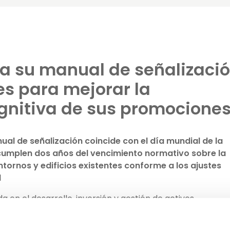
a su manual de señalizaci
s para mejorar la
gnitiva de sus promocione
ual de señalización coincide con el día mundial de la
umplen dos años del vencimiento normativo sobre la
tornos y edificios existentes conforme a los ajustes
d
 en el desarrollo, inversión y gestión de activos
al de señalización de zonas comunes, conforme a
va.
Este proceso,
ha implicado a personas con