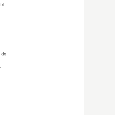
el
e de
s
,