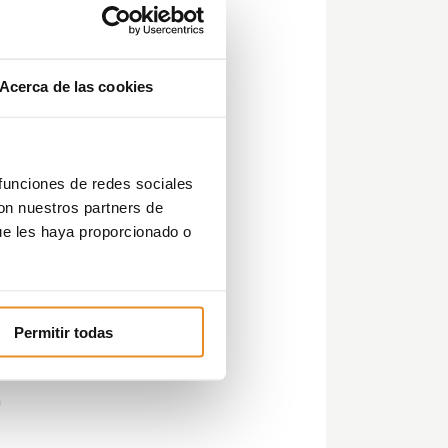
n
Acerca de las cookies
trú
.
 funciones de redes sociales
con nuestros partners de
ue les haya proporcionado o
ue
Permitir todas
n