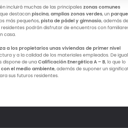
én incluirá muchas de las principales
zonas comunes
s que destacan
piscina
,
amplias zonas verdes
, un
parque
los más pequeños,
pista de pádel y gimnasio
, además d
residentes podrán disfrutar de encuentros con familiare
n casa.
za a los propietarios unas
viviendas de primer nivel
ectura y a la calidad de los materiales empleados. De igual
as dispone de una
Calificación Energética A – B
, lo que lo
 con el medio ambiente
, además de suponer un significa
ra sus futuros residentes.