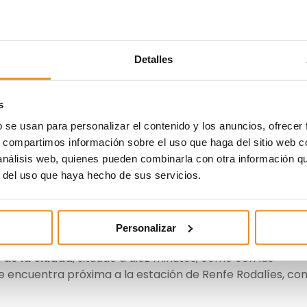
a su oferta en Barcelona co
e 124 nuevas viviendas
Detalles
s
a en el desarrollo, inversión y gestión de activos
ialización de 124 nuevas viviendas en Vilanova i la Gel
b se usan para personalizar el contenido y los anuncios, ofrecer
 Vilanova
y compuesta por unidades de
uno, dos, tres y
s, compartimos información sobre el uso que haga del sitio web 
en la Rambla de Sant Jordi 29-37 de esta ciudad,
al sur de
 análisis web, quienes pueden combinarla con otra información q
r del uso que haya hecho de sus servicios.
cial está situado en un
barrio moderno y consolidado
q
ades de ocio y servicio, como áreas deportivas,
Personalizar
comerciales. Del mismo modo, cuenta con una
buena
 de la ciudad
, situado a diez minutos, como con las
e encuentra próxima a la estación de Renfe Rodalíes, co