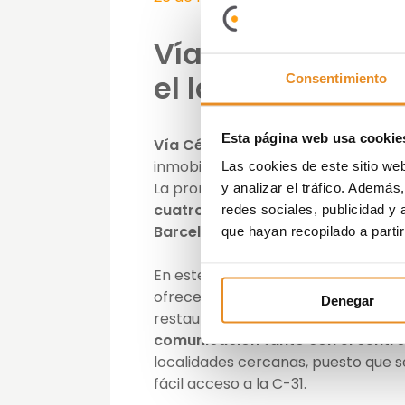
Vía Célere amplí
el lanzamiento d
Consentimiento
Esta página web usa cookie
Vía Célere
, promotora especializad
inmobiliarios,
ha iniciado la comerc
Las cookies de este sitio we
La promoción, denominada
Célere
y analizar el tráfico. Ademá
cuatro dormitorios
, está situada 
redes sociales, publicidad y
Barcelona
.
que hayan recopilado a parti
En este sentido, el conjunto residen
ofrece un gran número de oportunid
Denegar
restaurantes, colegios y centros 
comunicación tanto con el centro
localidades cercanas, puesto que s
fácil acceso a la C-31.