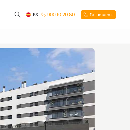
ES
900 10 20 80
Te llamamos