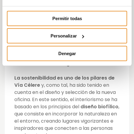
establecer mejores dinámicas
profesionales en un entorno único,
Permitir todas
agradable, sostenible y con el propio estilo
de Vía Célere, algo necesario para adecuar
nuestra capacidad organizativa a la
Personalizar
realidad de nuestro negocio”
añade
José
Ignacio Morales, CEO de la compañía
.
Denegar
La sostenibilidad integrada en las oficinas
La sostenibilidad es uno de los pilares de
Vía Célere
y, como tal, ha sido tenido en
cuenta en el diseño y selección de la nueva
oficina. En este sentido, el interiorismo se ha
basado en los principios del
diseño biofílico
,
que consiste en incorporar la naturaleza en
el entorno, creando lugares vigorizantes e
inspiradores que conecten a las personas