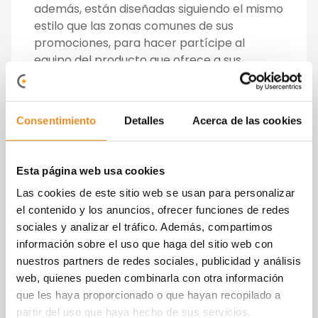
además, están diseñadas siguiendo el mismo
estilo que las zonas comunes de sus
promociones, para hacer partícipe al
equipo del producto que ofrece a sus
clientes.
En este sentido, aunque las oficinas cuentan
Consentimiento
Detalles
Acerca de las cookies
con dos plantas diferentes, ambas
mantienen un planteamiento común, con un
diseño uniforme e incluyendo salas de
Esta página web usa cookies
reuniones y despachos. Todas las estancias
Las cookies de este sitio web se usan para personalizar
se han diseñado y construido internamente,
el contenido y los anuncios, ofrecer funciones de redes
con los mismos estándares
de calidad, de
sociales y analizar el tráfico. Además, compartimos
luminosidad y espacios abiertos
con el
información sobre el uso que haga del sitio web con
que se diseñan nuestras promociones.
nuestros partners de redes sociales, publicidad y análisis
web, quienes pueden combinarla con otra información
“
Estamos muy ilusionados con este cambio
que les haya proporcionado o que hayan recopilado a
que nos permite, como compañía, unificar
partir del uso que haya hecho de sus servicios.
los equipos en una única ubicación y