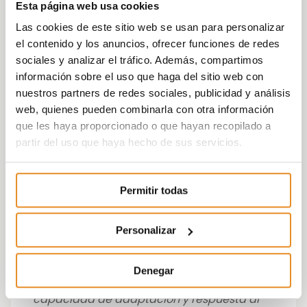
se ha situado en los 1.466 millones de
Esta página web usa cookies
euros
, mientras que el
Net Adjusted Loan to
Las cookies de este sitio web se usan para personalizar
Value ha caído hasta el 7,2%
. La compañía
el contenido y los anuncios, ofrecer funciones de redes
reportó un balance de caja de 366 millones
sociales y analizar el tráfico. Además, compartimos
de euros antes de dividendos, además de
información sobre el uso que haga del sitio web con
líneas de crédito no dispuestas.
nuestros partners de redes sociales, publicidad y análisis
web, quienes pueden combinarla con otra información
José Ignacio Morales Plaza
,
consejero
que les haya proporcionado o que hayan recopilado a
delegado de Vía Célere ha asegurado que
partir del uso que haya hecho de sus servicios.
“
Estas cifras vuelven a reflejar nuestra
capacidad para cumplir con la estrategia
de crecimiento de la empresa y con las
Permitir todas
previsiones, lo que nos ayuda a seguir
consolidándonos como un líder en toda la
Personalizar
Península Ibérica. Seguimos en el camino
de alcanzar las previsiones de márgenes y
entregas para el año, partiendo de una
Denegar
posición de fortaleza y con una gran
capacidad de adaptación y respuesta al