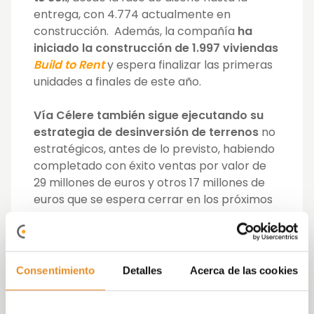
entrega, con 4.774 actualmente en
construcción. Además, la compañía
ha
iniciado la construcción de 1.997 viviendas
Build to Rent
y espera finalizar las primeras
unidades a finales de este año.
Vía Célere también sigue ejecutando su
estrategia de desinversión de terrenos
no
estratégicos, antes de lo previsto, habiendo
completado con éxito ventas por valor de
29 millones de euros y otros 17 millones de
euros que se espera cerrar en los próximos
meses.
La promotora mantiene su prudente nivel de
apalancamiento; con 105 millones de euros
Consentimiento
Detalles
Acerca de las cookies
de deuda neta ajustada, un 41% de reducción
en el ejercicio anterior. El
Gross Asset Value