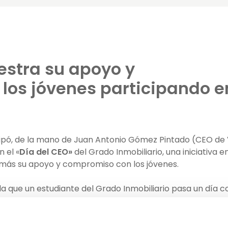
estra su apoyo y
los jóvenes participando e
cipó, de la mano de Juan Antonio Gómez Pintado (CEO de 
 el «
Día del CEO»
del Grado Inmobiliario, una iniciativa en
más su apoyo y compromiso con los jóvenes.
la que un estudiante del Grado Inmobiliario pasa un día c
de a sus reuniones, comparte opiniones sobre proyectos 
studiante. El principal objetivo de un día así es que el
O y adquiera una visión global de la compañía tras su pa