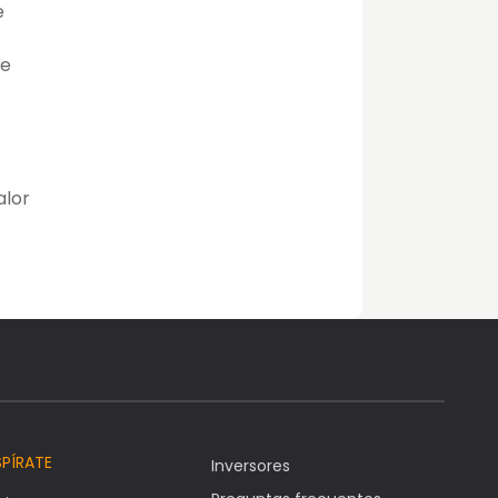
e
de
alor
SPÍRATE
Inversores