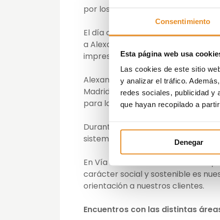
por los diferentes departamentos.
Consentimiento
El día comenzó con un desayuno en 
a Alexandra, y donde desde primer
Esta página web usa cookie
impresiones sobre el sector inmobi
Las cookies de este sitio we
Alexandra es estudiante del Grado d
y analizar el tráfico. Ademá
Madrid y durante 6 meses ha podid
redes sociales, publicidad y
para la compañía.
que hayan recopilado a parti
Durante este periodo de tiempo en 
sistemas de trabajo de los difere
Denegar
En Vía Célere tenemos carácter pio
carácter social y sostenible es nu
orientación a nuestros clientes.
Encuentros con las distintas áreas