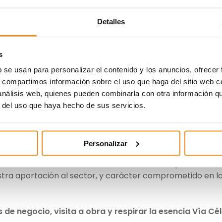
Detalles
la sala de Presidencia donde Juan Antonio dió la bienven
a hora han intercambiado experiencias y compartido
s
liario actual y el papel que desempeña Vía Célere.
b se usan para personalizar el contenido y los anuncios, ofrecer
e Gestión Inmobiliario de la Universidad Politécnica de
s, compartimos información sobre el uso que haga del sitio web 
o aprender y aportar valor a proyectos muy importante
 análisis web, quienes pueden combinarla con otra información q
r del uso que haya hecho de sus servicios.
Vía Célere, Alexandra ha podido profundizar y aprender 
ntes departamentos que forman la compañía.
Personalizar
nero en el desarrollo innovador de nuestros productos,
estra aportación al sector, y carácter comprometido en l
 de negocio, visita a obra y respirar la esencia Vía Cé