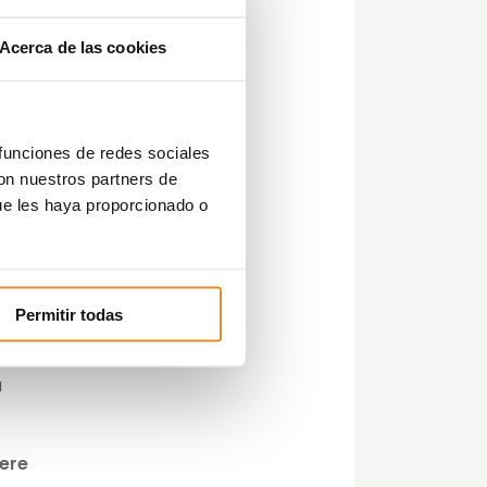
Acerca de las cookies
ida
 funciones de redes sociales
con nuestros partners de
s
ue les haya proporcionado o
los
Permitir todas
a
lere