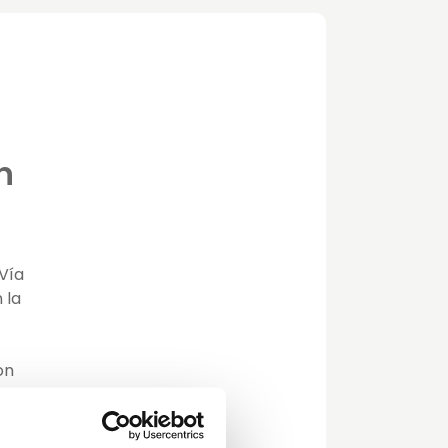
n
Vía
 la
on
y
so