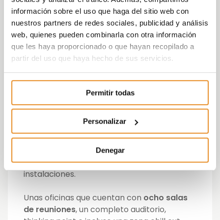
geotermia
, era una pena que tuviéramos
información sobre el uso que haga del sitio web con
que desaprovechar los recursos que nos
nuestros partners de redes sociales, publicidad y análisis
ofrece». «Me siento muy satisfecho con lo
web, quienes pueden combinarla con otra información
que hemos conseguido», afirma.
que les haya proporcionado o que hayan recopilado a
partir del uso que haya hecho de sus servicios.
La calefacción y la refrigeración en las
nuevas oficinas de Vía Célere se componen
de una red de tubos que discurren por el
Permitir todas
forjado. Este sistema de forjados activos que
emplea
la masa térmica del hormigón
a
Personalizar
través de la incorporación en la propia
estructura del edificio de circuitos de
tuberías, transportan agua destinada a la
Denegar
calefacción y la refrigeración de las
instalaciones.
Unas oficinas que cuentan con
ocho salas
de reuniones
, un completo auditorio,