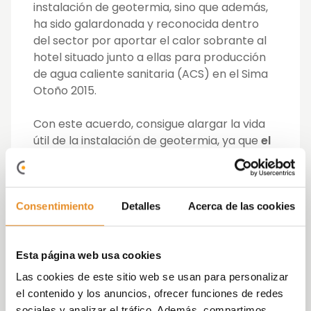
instalación de geotermia, sino que además,
ha sido galardonada y reconocida dentro
del sector por aportar el calor sobrante al
hotel situado junto a ellas para producción
de agua caliente sanitaria (ACS) en el Sima
Otoño 2015.
Con este acuerdo, consigue alargar la vida
útil de la instalación de geotermia, ya que
el
calor sobrante no lo disipa
en el terreno
evitando el sobrecalentamiento del mismo
y, garantizando, el funcionamiento de la
instalación por más tiempo y el hotel, por su
Consentimiento
Detalles
Acerca de las cookies
parte, consigue cubrir la demanda de agua
caliente sanitaria de los baños.
Esta página web usa cookies
Para el presidente de Vía Célere, Juan
Las cookies de este sitio web se usan para personalizar
Antonio Gómez-Pintado, «teniendo una
el contenido y los anuncios, ofrecer funciones de redes
fuente de energía tan potente como la
sociales y analizar el tráfico. Además, compartimos