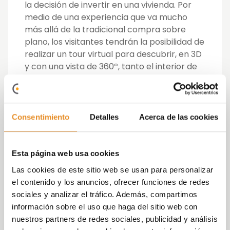
la decisión de invertir en una vivienda. Por
medio de una experiencia que va mucho
más allá de la tradicional compra sobre
plano, los visitantes tendrán la posibilidad de
realizar un tour virtual para descubrir, en 3D
y con una vista de 360º, tanto el interior de
la vivienda como el exterior del edificio.
La oficina experiencial ofrecerá la posibilidad
de experimentar una simulación de sus
Consentimiento
Detalles
Acerca de las cookies
zonas comunes exteriores, como su piscina
y su jardín vertical, e interiores, como su sala
social-gourmet, y conocer de primera mano
Esta página web usa cookies
cómo se construye su futura casa. En este
Las cookies de este sitio web se usan para personalizar
sentido, los visitantes podrán identificar los
el contenido y los anuncios, ofrecer funciones de redes
esfuerzos que Vía Célere realiza en lo
sociales y analizar el tráfico. Además, compartimos
referente al ahorro energético, al disponer
información sobre el uso que haga del sitio web con
de una calificación energética B.
nuestros partners de redes sociales, publicidad y análisis