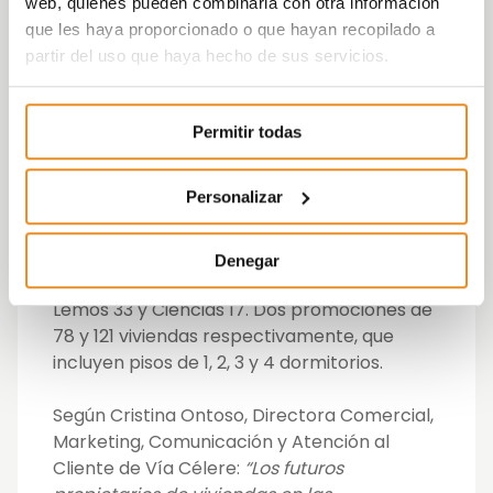
web, quienes pueden combinarla con otra información
Además, antes de tomar su decisión, los
que les haya proporcionado o que hayan recopilado a
clientes de Vía Célere también podrán
partir del uso que haya hecho de sus servicios.
hacerse una idea de cómo sería el espacio,
las calidades y la distribución de su
futuro
hogar a través de un piso piloto
Permitir todas
totalmente equipado y decorado siguiendo
las últimas tendencias en interiorismo.
Personalizar
Estas características estarán disponibles
para todos los interesados en adquirir su
Denegar
futuro hogar en las promociones situadas en
Lemos 33 y Ciencias 17. Dos promociones de
78 y 121 viviendas respectivamente, que
incluyen pisos de 1, 2, 3 y
4 dormitorios.
Según Cristina Ontoso, Directora Comercial,
Marketing, Comunicación y Atención al
Cliente de Vía Célere:
“Los futuros