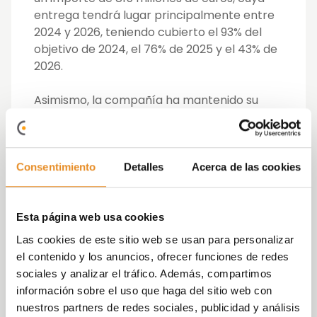
entrega tendrá lugar principalmente entre
2024 y 2026, teniendo cubierto el 93% del
objetivo de 2024, el 76% de 2025 y el 43% de
2026.
Asimismo, la compañía ha mantenido su
política de prudencia financiera, reduciendo
su deuda neta ajustada en un 10%, respecto
a diciembre del 2023, hasta los 184,7
millones de euros, lo que sitúa el Net
Consentimiento
Detalles
Acerca de las cookies
Adjusted Loan to Value en un 15%.
Héctor Serrat
, CEO de Vía Célere, ha
Esta página web usa cookies
asegurado que
«Vía Célere extiende, con
Las cookies de este sitio web se usan para personalizar
estos resultados, la excelente tendencia
el contenido y los anuncios, ofrecer funciones de redes
marcada en los últimos trimestres,
sociales y analizar el tráfico. Además, compartimos
demostrando el gran interés que generan
información sobre el uso que haga del sitio web con
nuestras viviendas entre nuestro público
nuestros partners de redes sociales, publicidad y análisis