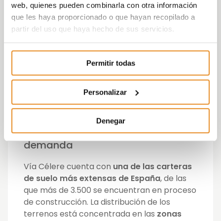
objetivo. Estas cifras se sustentan tanto en
web, quienes pueden combinarla con otra información
nuestro acertado modelo de negocio como
que les haya proporcionado o que hayan recopilado a
en nuestro banco de suelo, uno de los más
partir del uso que haya hecho de sus servicios.
extensos y de más calidad de toda España.
En los próximos meses y en los siguientes
ejercicios seguiremos desarrollando esta
Permitir todas
cartera de suelo mientras buscamos
alcanzar nuestros ambiciosos objetivos de
Personalizar
crecimiento”.
Ampliación de oferta en los
Denegar
núcleos urbanos con mayor
demanda
Vía Célere cuenta con
una de las carteras
de suelo más extensas de España
, de las
que más de 3.500 se encuentran en proceso
de construcción. La distribución de los
terrenos está concentrada en las
zonas