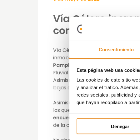
Vía Célere incre
con el lanzamien
Vía Célere, promotora especializada
Consentimiento
inmobiliarios, ha iniciado la comerc
Pamplona
. La promoción, denomi
Esta página web usa cookie
Fluvial del Río Arga, un entorno úni
Asimismo, está compuesta por vivien
Las cookies de este sitio we
bajas con jardín y 8 plantas, todas 
y analizar el tráfico. Ademá
redes sociales, publicidad y
Asimismo, el complejo dispone de 
que hayan recopilado a parti
las que destacan la sala social go
encuentros con familiares y ami
de la casa y una
amplia zona exter
Denegar