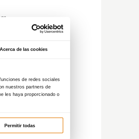
na
Acerca de las cookies
 de
que
as
 funciones de redes sociales
con nuestros partners de
ue les haya proporcionado o
e
de
os
Permitir todas