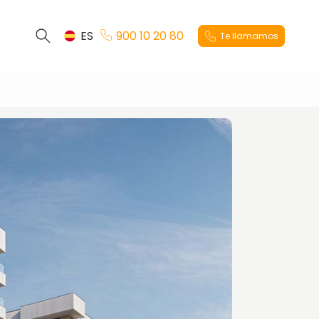
ES
900 10 20 80
Te llamamos