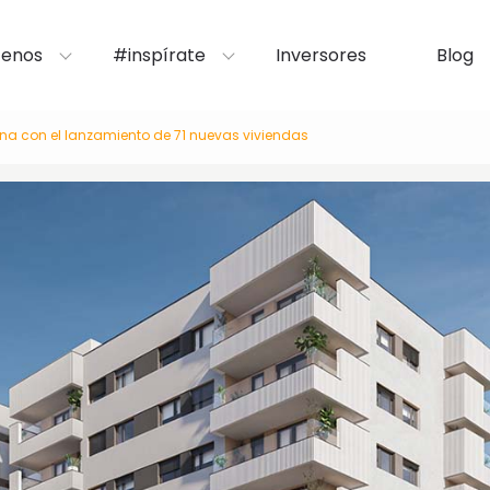
enos
#inspírate
Inversores
Blog
ona con el lanzamiento de 71 nuevas viviendas