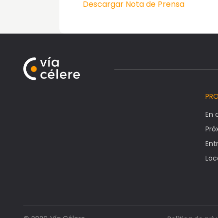
Descargar Nota de Prensa
PR
En 
Pr
Ent
Loc