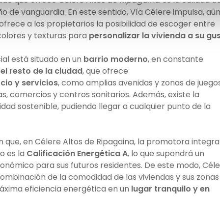
dido que ofrece
Célere Altos de Ripagaina
es la calidad d
o de vanguardia. En este sentido, Vía Célere impulsa, aú
ofrece a los propietarios la posibilidad de escoger entre
colores y texturas para
personalizar la vivienda a su gu
cial está situado en un
barrio moderno
, en constante
l resto de la ciudad
, que ofrece
io y servicios
, como amplias avenidas y zonas de juego
s, comercios y centros sanitarios. Además, existe la
idad sostenible, pudiendo llegar a cualquier punto de la
n que, en Célere Altos de Ripagaina, la promotora integra
o es la
Calificación Energética A
, lo que supondrá un
económico para sus futuros residentes. De este modo, Cél
combinación de la comodidad de las viviendas y sus zonas
áxima eficiencia energética en un
lugar tranquilo y en