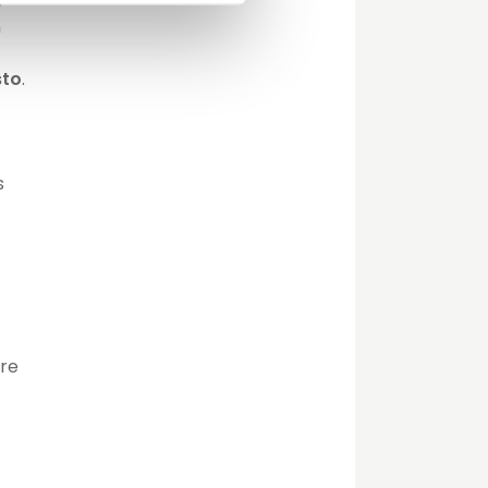
e
n
sto
.
s
ere