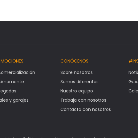
OMOCIONES
CONÓCENOS
#IN
comercialización
Sobre nosotros
Noti
óximamente
Somos diferentes
Guí
regadas
Nuestro equipo
Calc
ales y garajes
Trabaja con nosotros
Contacta con nosotros