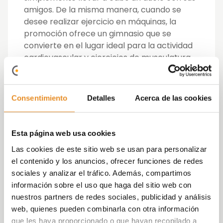
amigos. De la misma manera, cuando se
desee realizar ejercicio en máquinas, la
promoción ofrece un gimnasio que se
convierte en el lugar ideal para la actividad
cardiovascular y ejercicios de musculatura.
Asimismo, los más pequeños se convierten
en los reyes de la casa en la zona exterior
Consentimiento
Detalles
Acerca de las cookies
tematizada para ellos y en la sala infantil, un
espacio pensado especialmente para ellos
y dotado de juegos para brindarles la
Esta página web usa cookies
posibilidad de disfrutar con sus amigos
Las cookies de este sitio web se usan para personalizar
dentro de un lugar controlado y sin salir del
el contenido y los anuncios, ofrecer funciones de redes
residencial.
sociales y analizar el tráfico. Además, compartimos
información sobre el uso que haga del sitio web con
Por último, el sello de identidad de las
nuestros partners de redes sociales, publicidad y análisis
viviendas Vía Célere, la sala social- gourmet,
web, quienes pueden combinarla con otra información
un lugar para celebrar reuniones de amigos
que les haya proporcionado o que hayan recopilado a