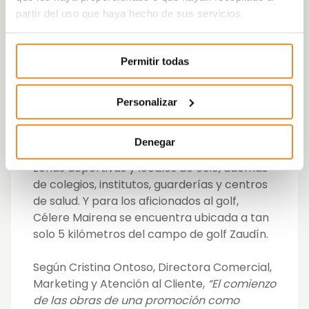
y familiares sin necesidad de subir a casa,
partir del uso que haya hecho de sus servicios.
que incluye cocina en concepto abierto,
mesas y cómodos sillones para disfrutar de
una agradable tertulia.
Permitir todas
Y para cuando es necesario salir de casa, al
tratarse de una zona consolidada, Célere
Personalizar
Mairena dispone de un sinfín de servicios:
parques y zonas verdes, restaurantes,
Denegar
comercios, supermercados, gasolineras,
zonas deportivas y locales de ocio, además
de colegios, institutos, guarderías y centros
de salud. Y para los aficionados al golf,
Célere Mairena se encuentra ubicada a tan
solo 5 kilómetros del campo de golf Zaudín.
Según Cristina Ontoso, Directora Comercial,
Marketing y Atención al Cliente,
“El comienzo
de las obras de una promoción como