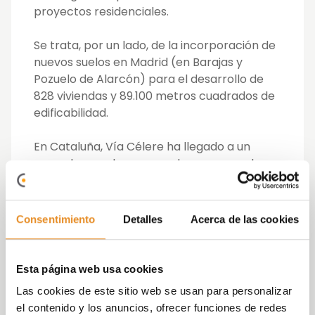
proyectos residenciales.
Se trata, por un lado, de la incorporación de
nuevos suelos en Madrid (en Barajas y
Pozuelo de Alarcón) para el desarrollo de
828 viviendas y 89.100 metros cuadrados de
edificabilidad.
En Cataluña, Vía Célere ha llegado a un
acuerdo para la compra de nuevos suelos
tanto en Barcelona como en Girona y así
poder realizar la promoción de 242 nuevas
viviendas con una edificabilidad de 23.610
Consentimiento
Detalles
Acerca de las cookies
metros cuadrados.
Por último, la compañía también se ha
Esta página web usa cookies
hecho con suelos en ciudades como Sevilla,
Las cookies de este sitio web se usan para personalizar
Málaga, Tenerife, Valencia y La Coruña. En
el contenido y los anuncios, ofrecer funciones de redes