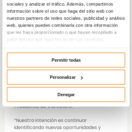
conjunto, dichos suelos tienen una
sociales y analizar el tráfico. Además, compartimos
edificabilidad para uso residencial de 105.741
información sobre el uso que haga del sitio web con
m2 y unas 837 viviendas.
nuestros partners de redes sociales, publicidad y análisis
web, quienes pueden combinarla con otra información
“Con estas inversiones, Vía Célere pone de
que les haya proporcionado o que hayan recopilado a
manifiesto su vocación y fuerte capacidad
partir del uso que haya hecho de sus servicios.
de crecimiento en el mercado. Contamos
con un modelo de negocio innovador, que
nos permite diseñar y desarrollar los
Permitir todas
proyectos en función de la demanda
existente, y donde incorporamos procesos
Personalizar
de industrialización que nos permiten
acortar al máximo los tiempos y plazos en la
construcción y entrega de las viviendas”, ha
Denegar
señalado Juan Antonio Gómez Pintado,
Presidente de Vía Célere.
“Nuestra intención es continuar
identificando nuevas oportunidades y