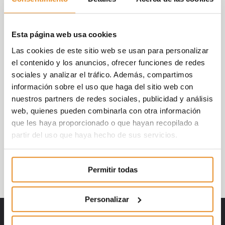
conjuntamente aplazar el cobro de los
próximos dos pagos a cuenta de los clientes
que así lo deseen.
Esta página web usa cookies
Las cookies de este sitio web se usan para personalizar
Con esta medida, las principales
el contenido y los anuncios, ofrecer funciones de redes
promotoras de viviendas de España buscan
sociales y analizar el tráfico. Además, compartimos
contribuir a minimizar, en la medida de lo
información sobre el uso que haga del sitio web con
posible, los efectos económicos negativos
nuestros partners de redes sociales, publicidad y análisis
que puedan estar sufriendo sus clientes a
web, quienes pueden combinarla con otra información
causa de la crisis sanitaria global provocada
que les haya proporcionado o que hayan recopilado a
por el Covid-19. Sin duda, es una iniciativa de
partir del uso que haya hecho de sus servicios.
responsabilidad y compromiso social que
busca tener un impacto positivo en las
familias.
Permitir todas
Personalizar