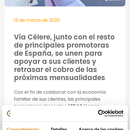
19 de marzo de 2020
Vía Célere, junto con el resto
de principales promotoras
de España, se unen para
apoyar a sus clientes y
retrasar el cobro de las
próximas mensualidades
Con el fin de colaborar con la economía
familiar de sus clientes, las principales
promotoras del sector
AEDAS Homes
,
Habitat Inmobiliaria
,
Metrovacesa
,
Neinor
Homes
y
Vía Célere
, conscientes de la
gravedad de la situación, han acordado
Consentimiento
Detalles
Acerca de las cookies