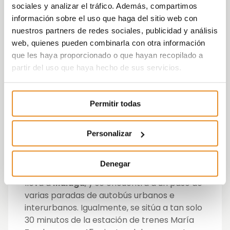
sociales y analizar el tráfico. Además, compartimos
ubica en un entorno privilegiado, junto al
información sobre el uso que haga del sitio web con
mar y muy próximo a la ciudad de Málaga.
nuestros partners de redes sociales, publicidad y análisis
No obstante, la localidad de Torrox, en
web, quienes pueden combinarla con otra información
constante crecimiento y desarrollo,
que les haya proporcionado o que hayan recopilado a
también ofrece innumerables
partir del uso que haya hecho de sus servicios.
oportunidades de ocio y servicios, como
campos de golf, colegios, supermercados y
centros sanitarios.
Permitir todas
Además, es preciso señalar que la localidad
cuenta con unas
conexiones inmejorables
,
Personalizar
ya que tiene acceso directo con las
principales vías por carretera como la
Denegar
Autovía del Mediterráneo A-7 y la A-45 que
lleva a
Málaga
, y se encuentra a un paso de
varias paradas de autobús urbanos e
interurbanos. Igualmente, se sitúa a tan solo
30 minutos de la estación de trenes María