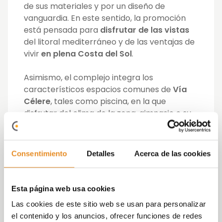
de sus materiales y por un diseño de
vanguardia. En este sentido, la promoción
está pensada para
disfrutar de las vistas
del litoral mediterráneo y de las ventajas de
vivir
en plena Costa del Sol
.
Asimismo, el complejo integra los
característicos espacios comunes de
Vía
Célere
, tales como piscina, en la que
disfrutar del clima de la zona, gimnasio o su
sala social gourmet, en la que los residentes
se podrán relajar o celebrar encuentros con
familia y amigos. Del mismo modo,
Célere
Consentimiento
Detalles
Acerca de las cookies
Duna Beach III
goza de una calificación
energética B, lo que supone un alto
ahorro
energético y económico
, con el objetivo de
Esta página web usa cookies
facilitar la vida a los usuarios.
Las cookies de este sitio web se usan para personalizar
el contenido y los anuncios, ofrecer funciones de redes
De esta manera, el conjunto residencial se