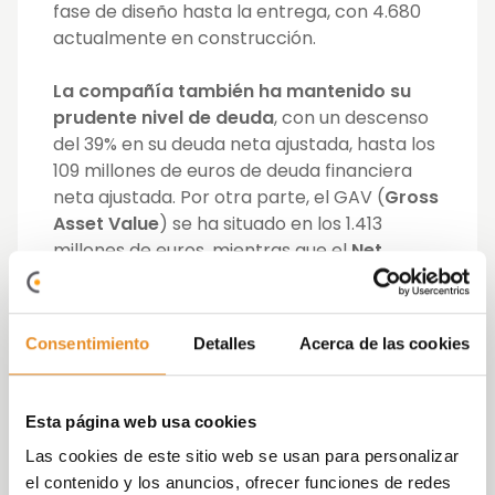
fase de diseño hasta la entrega, con 4.680
actualmente en construcción.
La compañía también ha mantenido su
prudente nivel de deuda
, con un descenso
del 39% en su deuda neta ajustada, hasta los
109 millones de euros de deuda financiera
neta ajustada. Por otra parte, el GAV (
Gross
Asset Value
) se ha situado en los 1.413
millones de euros, mientras que el
Net
Adjusted Loan to Value
se ha reducido
hasta el 7,7%. Del mismo modo, con 374
millones de euros de tesorería y líneas de
Consentimiento
Detalles
Acerca de las cookies
crédito no dispuestas,
la compañía
mantiene su fuerte posición de liquidez
, sin
vencimientos de deuda significativos hasta
Esta página web usa cookies
2026.
Las cookies de este sitio web se usan para personalizar
el contenido y los anuncios, ofrecer funciones de redes
José Ignacio Morales Plaza, CEO de Vía