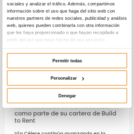
sociales y analizar el tráfico. Además, compartimos
Célere ha indicado
: “
Hemos comenzado
información sobre el uso que haga del sitio web con
2022 mejorando incluso la excelente
nuestros partners de redes sociales, publicidad y análisis
tendencia marcada por la compañía a
web, quienes pueden combinarla con otra información
finales de 2021. No solo hemos
que les haya proporcionado o que hayan recopilado a
incrementado las ventas realizadas, sino
partir del uso que haya hecho de sus servicios.
que también han mejorado nuestra solidez
financiera, reduciendo significativamente
los niveles de deuda neta y mejorando
Permitir todas
todavía más nuestra posición de liquidez.
Estamos bien posicionados para cumplir los
objetivos de nuestro plan estratégico y
Personalizar
reforzar nuestra posición como líder del
mercado de la Península Ibérica
”.
Denegar
1.997 viviendas en construcción
como parte de su cartera de Build
to Rent
Vía Célere continúa avanzando en la