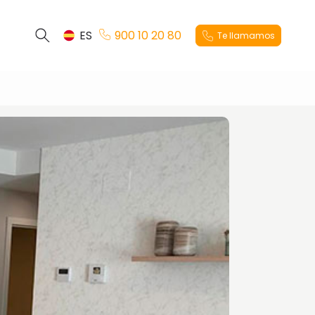
ES
900 10 20 80
Te llamamos