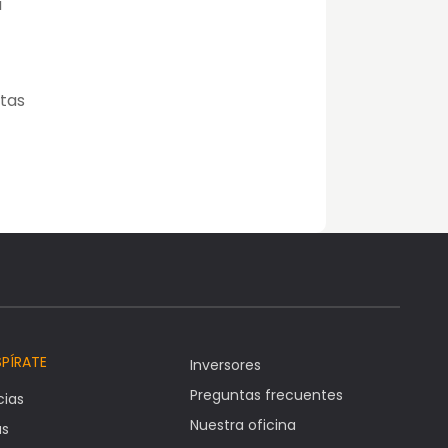
a
stas
SPÍRATE
Inversores
Preguntas frecuentes
cias
Nuestra oficina
as