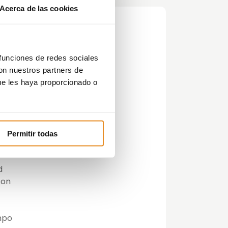
Acerca de las cookies
 funciones de redes sociales
con nuestros partners de
ue les haya proporcionado o
dos
Permitir todas
d
con
mpo