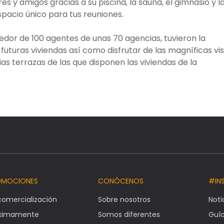
es y amigos gracias a su piscina, la sauna, el gimnasio y l
spacio único para tus reuniones.
ededor de 100 agentes de unas 70 agencias, tuvieron la
uturas viviendas así como disfrutar de las magníficas vi
ias terrazas de las que disponen las viviendas de la
OMOCIONES
CONÓCENOS
#IN
comercialización
Sobre nosotros
Noti
óximamente
Somos diferentes
Guí