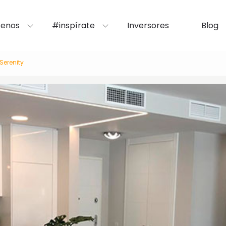
enos
#inspírate
Inversores
Blog
 Serenity