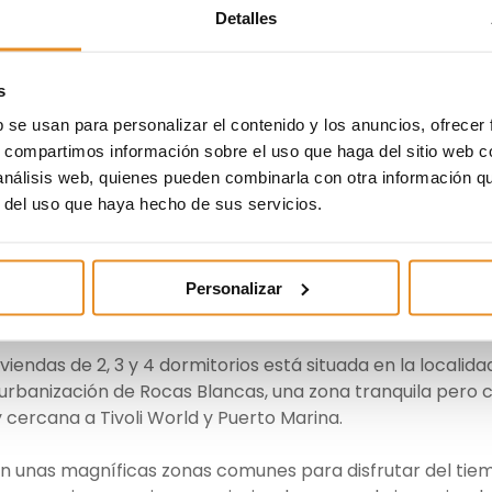
Detalles
s
b se usan para personalizar el contenido y los anuncios, ofrecer
ta el piso piloto de Célere
s, compartimos información sobre el uso que haga del sitio web 
 análisis web, quienes pueden combinarla con otra información q
r del uso que haya hecho de sus servicios.
nto de presentación del piso piloto de
Célere Serenity
,
 cuyo objetivo era presentar esta nueva promoción a to
Personalizar
piso piloto de la promoción.
endas de 2, 3 y 4 dormitorios está situada en la localida
rbanización de Rocas Blancas, una zona tranquila pero 
y cercana a Tivoli World y Puerto Marina.
n unas magníficas zonas comunes para disfrutar del tie