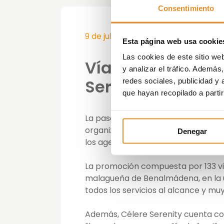
Consentimiento
9 de julio de 2019
Esta página web usa cookie
Las cookies de este sitio we
Vía Célere presen
y analizar el tráfico. Ademá
Serenity
redes sociales, publicidad y
que hayan recopilado a parti
La pasada semana tuvo lugar el eve
organizado por Dream Exclusives y
Denegar
los agentes de la zona a través del 
La promoción compuesta por 133 vivi
malagueña de Benalmádena, en la u
todos los servicios al alcance y mu
Además, Célere Serenity cuenta co