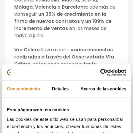
Málaga, Valencia o Barcelona;
además de
conseguir
un 35% de crecimiento en la
firma de nuevos contratos y un 189% de
incremento de ventas
en los meses de
mayo a junio.
Vía Célere
llevó a cabo
varias encuestas
realizadas a través del Observatorio Vía
Célere
, obteniendo datos bastante
relevantes acerca del comportamiento de
los usuarios, tales como:
Consentimiento
Detalles
Acerca de las cookies
El
42% de los españoles planean
cambiarse de vivienda en los
próximos 5 años
principalmente por la
Esta página web usa cookies
búsqueda de un hogar mejor
Las cookies de este sitio web se usan para personalizar
El 87% asegura que prefiere vivir en
el contenido y los anuncios, ofrecer funciones de redes
régimen de propiedad
, entre otras