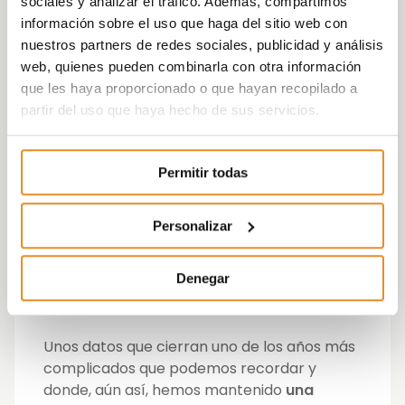
sociales y analizar el tráfico. Además, compartimos
cosas por la posibilidad de elegir una
información sobre el uso que haga del sitio web con
ubicación en un barrio más adecuado a
nuestros partners de redes sociales, publicidad y análisis
sus necesidades
web, quienes pueden combinarla con otra información
Además,
incorporó 5 nuevas innovaciones
que les haya proporcionado o que hayan recopilado a
a las 40 con las que ya contaba:
Célere
partir del uso que haya hecho de sus servicios.
Wish, Gestión Lean, Business Intelligence,
Firma Digital y la Oficina virtual.
Permitir todas
Pero no solo eso, ya que en el mes de julio
puso en marcha la
campaña Gracias casa
Personalizar
pero me voy
, con la que
consiguió más de
2600 nuevos contactos, más de 1200 citas
Denegar
agendadas y un total de 196 ventas
en julio
y agosto.
Unos datos que cierran uno de los años más
complicados que podemos recordar y
donde, aún así, hemos mantenido
una