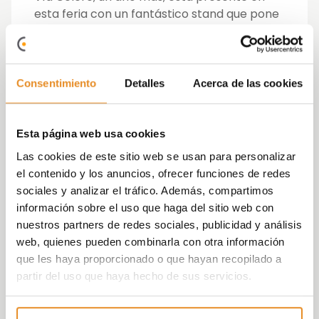
esta feria con un fantástico stand que pone
de relieve, no sólo la amplia oferta
residencial de obra nueva disponible en la
Comunidad de Madrid, con más de 20
promociones, sino también con el último
Consentimiento
Detalles
Acerca de las cookies
proyecto de la compañía: Célere Cities.
En el stand, todas las personas que se
Esta página web usa cookies
acerquen podrán conocer la parte más
Las cookies de este sitio web se usan para personalizar
social de este proyecto, que pretende
el contenido y los anuncios, ofrecer funciones de redes
mostrar todo nuestro conocimiento en la
sociales y analizar el tráfico. Además, compartimos
construcción de viviendas para contribuir a
información sobre el uso que haga del sitio web con
crear mejores entornos urbanos, y donde
nuestros partners de redes sociales, publicidad y análisis
todos aquellos que nos visiten podrán dar
web, quienes pueden combinarla con otra información
vida (literalmente) a su compromiso
que les haya proporcionado o que hayan recopilado a
personal con una ciudad más sostenible.
partir del uso que haya hecho de sus servicios.
Este fin de semana nuestro equipo estará en