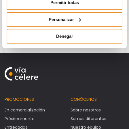
SIMA 2019. ¡Te esperamos!
Permitir todas
Personalizar
Denegar
PROMOCIONES
CONÓCENOS
En comercialización
Sobre nosotros
Próximamente
Somos diferentes
Entregadas
Nuestro equipo