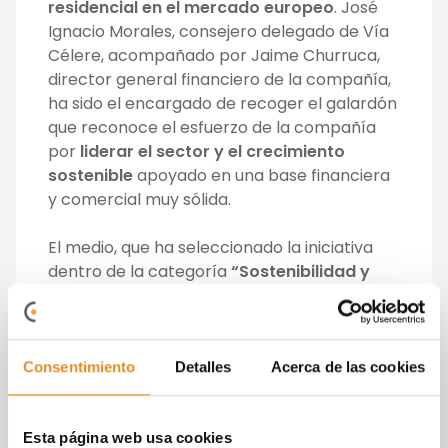
residencial en el mercado europeo
. José
Ignacio Morales, consejero delegado de Vía
Célere, acompañado por Jaime Churruca,
director general financiero de la compañía,
ha sido el encargado de recoger el galardón
que reconoce el esfuerzo de la compañía
por
liderar el sector y el crecimiento
sostenible
apoyado en una base financiera
y comercial muy sólida.
El medio, que ha seleccionado la iniciativa
dentro de la categoría
“Sostenibilidad y
proyectos ligados a los ODS”
, ha
apreciado esta iniciativa por ser el primer
paso dado dentro del ámbito inmobiliario
residencial no solo para
reforzar y
Consentimiento
Detalles
Acerca de las cookies
diversificar sus fuentes de financiación
,
logrando una
mayor estabilidad y solidez
en los balances de las promotoras, sino
Esta página web usa cookies