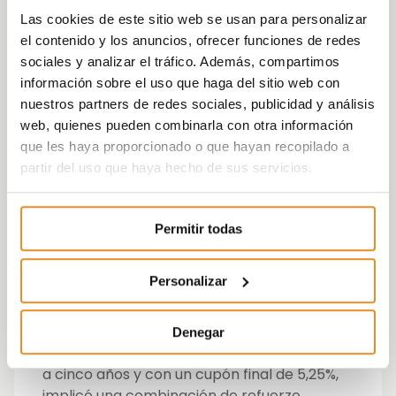
también para potenciar, todavía más, la
Las cookies de este sitio web se usan para personalizar
construcción de
viviendas sostenibles
, ya
el contenido y los anuncios, ofrecer funciones de redes
que los criterios de elegibilidad de los
bonos
sociales y analizar el tráfico. Además, compartimos
verdes
requieren que los desarrollos
información sobre el uso que haga del sitio web con
residenciales se encuentren entre el 15% de
nuestros partners de redes sociales, publicidad y análisis
los energéticamente más eficientes del
web, quienes pueden combinarla con otra información
mercado nacional.
que les haya proporcionado o que hayan recopilado a
partir del uso que haya hecho de sus servicios.
De esta forma, esta emisión de bonos
avanza en la
transformación del sector
residencial español
y, con él, en la
Permitir todas
renovación necesaria de un parque de
vivienda envejecido que conlleva cerca de
Personalizar
un 15% de las emisiones de CO2 de nuestro
país.
Denegar
Por tanto, el bono, de 300 millones de euros
a cinco años y con un cupón final de 5,25%,
implicó una combinación de refuerzo