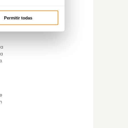
Permitir todas
la
ta
a.
e
n