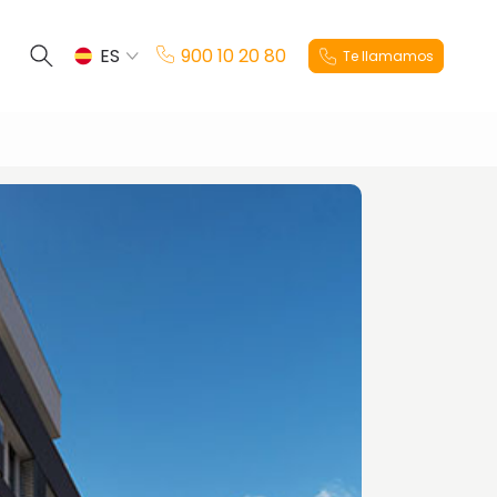
ES
900 10 20 80
Te llamamos
EN