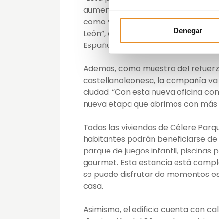
aumentar nuestra apuesta por la c
como ya pudimos comprobar tras v
Denegar
León”, asegura Almudena Guerra, dir
España.
Además, como muestra del refuerzo 
castellanoleonesa, la compañía va a
ciudad. “Con esta nueva oficina c
nueva etapa que abrimos con más de
Todas las viviendas de Célere Parqu
habitantes podrán beneficiarse de
parque de juegos infantil, piscinas 
gourmet. Esta estancia está comp
se puede disfrutar de momentos esp
casa.
Asimismo, el edificio cuenta con cal