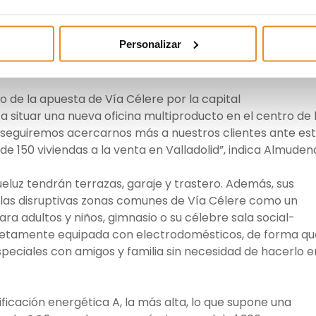
iudad ante la gran demanda que estamos registrando,
ender el 100% de nuestra promoción Célere Ponce de
Personalizar
ectora territorial de Vía Célere para la zona norte de
de la apuesta de Vía Célere por la capital
 situar una nueva oficina multiproducto en el centro de 
onseguiremos acercarnos más a nuestros clientes ante es
 150 viviendas a la venta en Valladolid”, indica Almuden
eluz tendrán terrazas, garaje y trastero. Además, sus
 las disruptivas zonas comunes de Vía Célere como un
para adultos y niños, gimnasio o su célebre sala social-
letamente equipada con electrodomésticos, de forma qu
eciales con amigos y familia sin necesidad de hacerlo e
ificación energética A, la más alta, lo que supone una