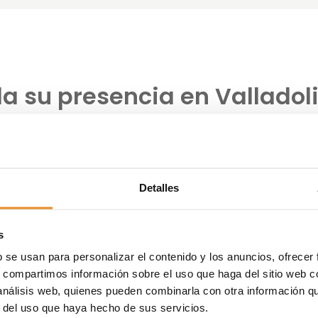
la su presencia en Valladol
eluz
lización 84 nuevas viviendas con las que duplica su
Detalles
ificación energética A y contará con piscina, gimnasio,
 infantil.
s
 en el desarrollo, inversión y gestión de activos
b se usan para personalizar el contenido y los anuncios, ofrecer
oción hasta ahora en Valladolid:
Célere Parqueluz
. Se trat
s, compartimos información sobre el uso que haga del sitio web 
 y 4 dormitorios, distribuidos en 8 plantas.
 análisis web, quienes pueden combinarla con otra información q
r del uso que haya hecho de sus servicios.
ere doble su oferta actual en Valladolid. Con ello quere