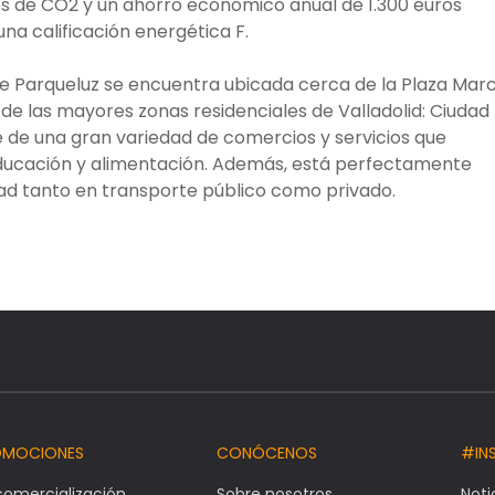
es de
CO
2
y un ahorro económico anual de 1.300 euros
una calificación energética F.
ere Parqueluz se encuentra ubicada cerca de la Plaza Mar
de las mayores zonas residenciales de Valladolid: Ciudad
e de una gran variedad de comercios y servicios que
educación y alimentación. Además, está perfectamente
ad tanto en transporte público como privado.
OMOCIONES
CONÓCENOS
#IN
comercialización
Sobre nosotros
Noti