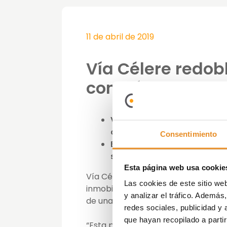
11 de abril de 2019
Vía Célere redob
con Célere Parqu
Vía Célere pone en comercia
oferta en la ciudad.
Consentimiento
El edificio dispondrá de cal
sala social-gourmet y parque
Esta página web usa cookie
Vía Célere, promotora especializada
Las cookies de este sitio we
inmobiliarios, lanza su mayor prom
y analizar el tráfico. Ademá
de una promoción de 84 pisos de 2, 3
redes sociales, publicidad y
que hayan recopilado a parti
“Esta promoción supone que Vía Cél