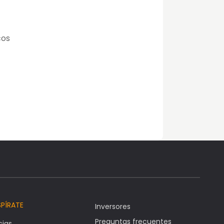
cos
SPÍRATE
Inversores
Preguntas frecuentes
cias