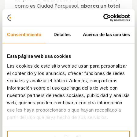
como es Ciudad Parquesol,
abarca un total
de 68 viviendas de dos tres, cuatro y cinco
dormitorios, distribuidas en un edificio de
ocho alturas
. Además, la promoción está
situada en una ubicación que garantiza la
Consentimiento
Detalles
Acerca de las cookies
mayor facilidad para moverse dentro de la
ciudad y salir en coche hacia cualquier otro
Esta página web usa cookies
destino, ya que está a tan solo un kilómetro
de la Ronda Sur y muy próxima a varias
Las cookies de este sitio web se usan para personalizar
paradas de autobús.
el contenido y los anuncios, ofrecer funciones de redes
sociales y analizar el tráfico. Además, compartimos
Sin embargo, esta movilidad no implica que
información sobre el uso que haga del sitio web con
no cuente con servicios en las
nuestros partners de redes sociales, publicidad y análisis
inmediaciones. De hecho, los futuros
web, quienes pueden combinarla con otra información
habitantes de Célere Parqueluz II contarán
que les haya proporcionado o que hayan recopilado a
con una
amplia gama de
servicios
en
sus
partir del uso que haya hecho de sus servicios.
inmediaciones
,
como áreas deportivas,
supermercados, centros de estudios y