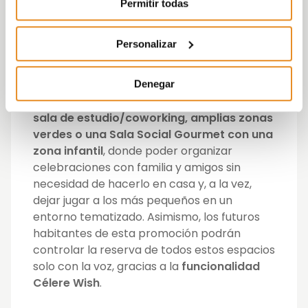
centros sanitarios.
Permitir todas
Asimismo, esta promoción también
cuenta
Personalizar
con múltiples de las zonas comunes
disruptivas de Vía Célere
, tales como
piscina, gimnasio, cuarto para bicicletas,
Denegar
parque infantil, espacio cardioprotegido,
sala de estudio/coworking, amplias zonas
verdes o una Sala Social Gourmet con una
zona infantil
, donde poder organizar
celebraciones con familia y amigos sin
necesidad de hacerlo en casa y, a la vez,
dejar jugar a los más pequeños en un
entorno tematizado. Asimismo, los futuros
habitantes de esta promoción podrán
controlar la reserva de todos estos espacios
solo con la voz, gracias a la
funcionalidad
Célere Wish
.