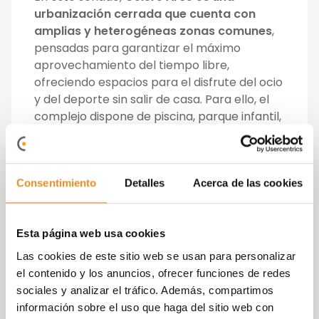
urbanización cerrada que cuenta con
amplias y heterogéneas zonas comunes
,
pensadas para garantizar el máximo
aprovechamiento del tiempo libre,
ofreciendo espacios para el disfrute del ocio
y del deporte sin salir de casa. Para ello, el
complejo dispone de piscina, parque infantil,
gimnasio equipado y sala social-gourmet
con zona infantil.
Consentimiento
Detalles
Acerca de las cookies
Además, Vía Célere integra en esta
promoción una de sus señas de identidad,
como es la alta
calificación energética, en
Esta página web usa cookies
este caso B
. Una acción que se enmarca en
el compromiso de Vía Célere de alcanzar la
Las cookies de este sitio web se usan para personalizar
máxima eficiencia energética y que
el contenido y los anuncios, ofrecer funciones de redes
supondrá una significativa disminución de las
sociales y analizar el tráfico. Además, compartimos
emisiones CO2 y de la demanda eléctrica
información sobre el uso que haga del sitio web con