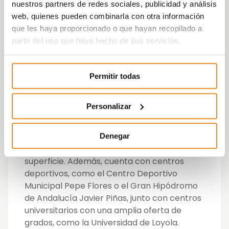
del edificio. Esta apuesta por la eficiencia
nuestros partners de redes sociales, publicidad y análisis
energética implicará un gran ahorro
web, quienes pueden combinarla con otra información
económico mensual para sus residentes.
que les haya proporcionado o que hayan recopilado a
partir del uso que haya hecho de sus servicios.
Célere Arce está situada en la Avenida de
las Universidades, en el distrito de Dos
Hermanas, en un entorno tranquilo y
Permitir todas
moderno
. Se trata de una zona en
constante crecimiento, que ofrece
Personalizar
múltiples oportunidades de ocio y servicios,
como zonas de restauración, centros de
salud, amplias zonas verdes y carril bici, así
Denegar
como supermercados de media y gran
superficie. Además, cuenta con centros
deportivos, como el Centro Deportivo
Municipal Pepe Flores o el Gran Hipódromo
de Andalucía Javier Piñas, junto con centros
universitarios con una amplia oferta de
grados, como la Universidad de Loyola.