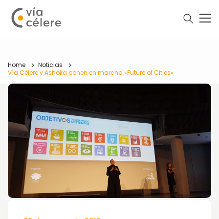
Home
Noticias
Vía Célere y Ashoka ponen en marcha «Future of Cities»