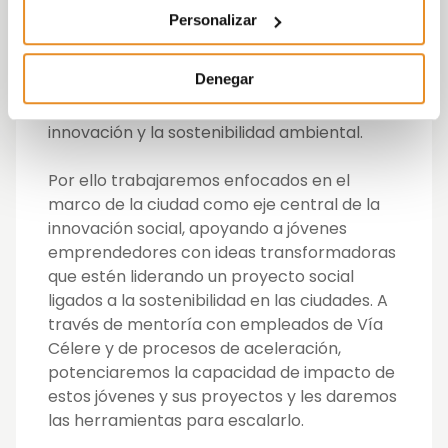
Es necesario impulsar la innovación en las
Personalizar
ciudades para permitir que nuestra
sociedad progrese social y
Denegar
económicamente; a través de la generación
de empleo, el acceso a la vivienda, la
innovación y la sostenibilidad ambiental.
Por ello trabajaremos enfocados en el
marco de la ciudad como eje central de la
innovación social, apoyando a jóvenes
emprendedores con ideas transformadoras
que estén liderando un proyecto social
ligados a la sostenibilidad en las ciudades. A
través de mentoría con empleados de Vía
Célere y de procesos de aceleración,
potenciaremos la capacidad de impacto de
estos jóvenes y sus proyectos y les daremos
las herramientas para escalarlo.