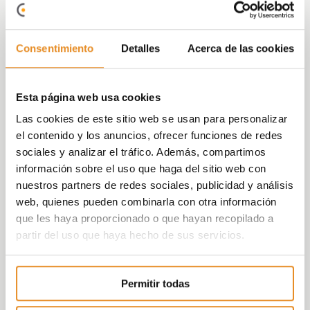
“Future of Cities” con el objetivo de impulsar
una transformación para que las ciudades
sean más inclusivas, resilientes y sostenibles.
Consentimiento
Detalles
Acerca de las cookies
Las ciudades son hervideros del progreso en
el siglo XXI pero son muchos los problemas
Esta página web usa cookies
que amenazan su crecimiento sostenible.
En 2015, alrededor de 4 billones de
Las cookies de este sitio web se usan para personalizar
personas (el 54% de la población mundial)
el contenido y los anuncios, ofrecer funciones de redes
vivía en ciudades y las proyecciones indican
sociales y analizar el tráfico. Además, compartimos
que ese número aumentará hasta
información sobre el uso que haga del sitio web con
aproximadamente 5 billones en el 2030.
nuestros partners de redes sociales, publicidad y análisis
Estos procesos conllevan importantes
web, quienes pueden combinarla con otra información
dificultades como la falta de acceso a una
que les haya proporcionado o que hayan recopilado a
vivienda digna, la contaminación, el
partir del uso que haya hecho de sus servicios.
crecimiento urbano no controlado, la
exclusión social y por tanto la desigualdad y
Permitir todas
la pobreza.