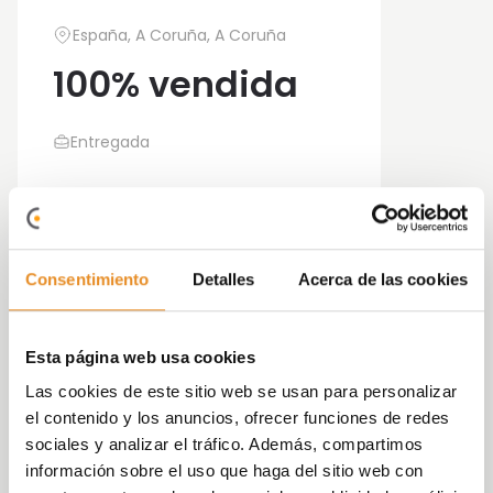
España, A Coruña, A Coruña
100% vendida
Entregada
¿Te gusta vivir en el centro de A Coruña en la
Consentimiento
Detalles
Acerca de las cookies
casa con la que siempre has soñado? Gracias a
la promoción de pisos de obra nueva
Casa
Vega
, tu sueño ya es una realidad. Pisos en A
Esta página web usa cookies
Coruña de primera calidad que te permitirá vivir
Las cookies de este sitio web se usan para personalizar
en una de las mejores zonas de la ciudad, a
el contenido y los anuncios, ofrecer funciones de redes
escasos minutos a pie del centro histórico.
sociales y analizar el tráfico. Además, compartimos
información sobre el uso que haga del sitio web con
Como cada persona es diferente, en Vía Célere