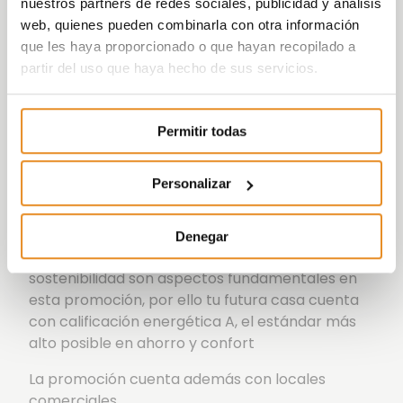
nuestros partners de redes sociales, publicidad y análisis
hemos diseñado distintas tipologías para cubrir
web, quienes pueden combinarla con otra información
todas las necesidades: 62 viviendas de 1, 2, 3 y 4
que les haya proporcionado o que hayan recopilado a
dormitorios con amplios trasteros.
partir del uso que haya hecho de sus servicios.
Los pisos de 1 y 2 dormitorios cuentan con una
plaza de garaje mientras que los de 3 y 4
Permitir todas
dormitorios disponen de dos plazas. De esta
forma, no tendrás que preocuparte de buscar
aparcamiento cuando llegues cada día a casa,
Personalizar
algo que puede convertirse en un auténtico
quebradero en esta zona de la ciudad.
Denegar
En esta promoción la calidad, versatilidad y
sostenibilidad son aspectos fundamentales en
esta promoción, por ello tu futura casa cuenta
con calificación energética A, el estándar más
alto posible en ahorro y confort
La promoción cuenta además con locales
comerciales.