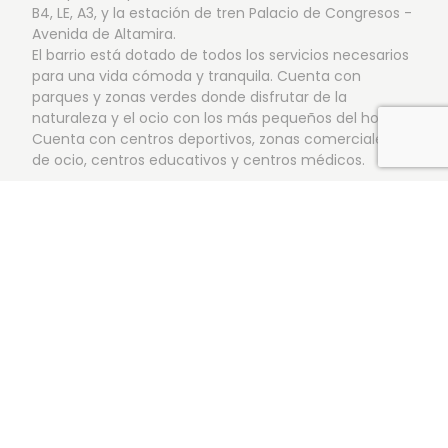
B4, LE, A3, y la estación de tren Palacio de Congresos -
Avenida de Altamira.
El barrio está dotado de todos los servicios necesarios
para una vida cómoda y tranquila. Cuenta con
parques y zonas verdes donde disfrutar de la
naturaleza y el ocio con los más pequeños del hogar.
Cuenta con centros deportivos, zonas comerciales y
de ocio, centros educativos y centros médicos.
Sin duda nos encontramos ante una zona donde
podrás hacer tu día a día de una forma cómoda y
tranquila.