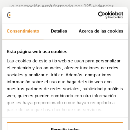
La promoción está formada por 225 viviendas,
actualmente solo disponibles de 3 y 4
dormitorios, distribuidas en dos portales de
cinco y siete plantas respectivamente, más
Consentimiento
Detalles
Acerca de las cookies
planta baja donde los bajos cuentan con jardín.
Además
Célere Ciencias 17
cuenta con plaza
de garaje y trastero incluido en el precio.
Esta página web usa cookies
Además incorpora la nueva funcionalidad Célere
Las cookies de este sitio web se usan para personalizar
Wish que, de la mano de un partner como
el contenido y los anuncios, ofrecer funciones de redes
Amazon, permitirá a los habitantes de las
sociales y analizar el tráfico. Además, compartimos
promoción controlar, a través de la voz, tanto
información sobre el uso que haga del sitio web con
elementos de su vivienda, como las luces, como
nuestros partners de redes sociales, publicidad y análisis
externos a ella, como la reserva de las zonas
web, quienes pueden combinarla con otra información
comunes.
que les haya proporcionado o que hayan recopilado a
partir del uso que haya hecho de sus servicios.
Esto será posible gracias a la incorporación de
un kit Smart Home, que consta de un altavoz
Amazon Echo dot, además de otros dispositivos
Permitir todas