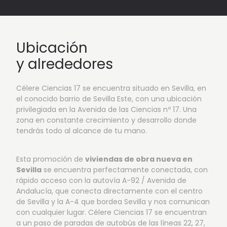
Ubicación
y alrededores
Célere Ciencias 17 se encuentra situado en Sevilla, en
el conocido barrio de Sevilla Este, con una ubicación
privilegiada en la Avenida de las Ciencias nº 17. Una
zona en constante crecimiento y desarrollo donde
tendrás todo al alcance de tu mano.
Esta promoción de
viviendas de obra nueva en
Sevilla
se encuentra perfectamente conectada, con
rápido acceso con la autovía A-92 / Avenida de
Andalucía, que conecta directamente con el centro
de Sevilla y la A-4 que bordea Sevilla y nos comunican
con cualquier lugar. Célere Ciencias 17 se encuentran
a un paso de paradas de autobús de las líneas 22, 27,