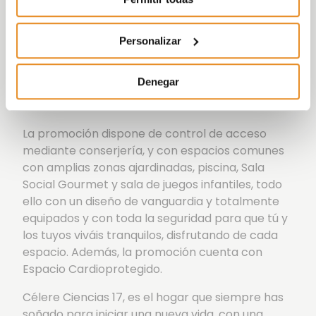
como bombillas y enchufes inteligentes.
Cuenta con
Calificación Energética B
,
Personalizar
diseñada para reducir el consumo energético de
los electrodomésticos del hogar, lo que
Denegar
representa un alto ahorro en tu
factura eléctrica.
La promoción dispone de control de acceso
mediante conserjería, y con espacios comunes
con amplias zonas ajardinadas, piscina, Sala
Social Gourmet y sala de juegos infantiles, todo
ello con un diseño de vanguardia y totalmente
equipados y con toda la seguridad para que tú y
los tuyos viváis tranquilos, disfrutando de cada
espacio. Además, la promoción cuenta con
Espacio Cardioprotegido.
Célere Ciencias 17, es el hogar que siempre has
soñado para iniciar una nueva vida, con una