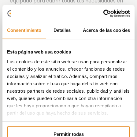
equipado para cubrir todas tus necesidades en
un espacio cómodo para ti y los tuyos, creando
un lugar idóneo donde vivir con tu familia.
Te ofrecemos una promoción de obra nueva en
Consentimiento
Detalles
Acerca de las cookies
Córdoba compuesta de 46 viviendas en
Fase I
y
44 en
Fase 2
disponibles de 2, 3 y 4
dormitorios con garaje y trastero, donde
Esta página web usa cookies
destacan sus magníficos áticos con grandes
Las cookies de este sitio web se usan para personalizar
terrazas.
el contenido y los anuncios, ofrecer funciones de redes
Un lugar ideal donde desarrollar tu vida sin
sociales y analizar el tráfico. Además, compartimos
preocupaciones, con la combinación perfecta
información sobre el uso que haga del sitio web con
entre zonas comunes, lugar tranquilo y
nuestros partners de redes sociales, publicidad y análisis
desarrollo urbano.
web, quienes pueden combinarla con otra información
que les haya proporcionado o que hayan recopilado a
En Célere Mirabueno podrás disfrutar de unas
partir del uso que haya hecho de sus servicios.
excelentes zonas comunes para ti y toda tu
familia:
piscina
para refrescarte en los
calurosos días de verano,
zonas verdes
Permitir todas