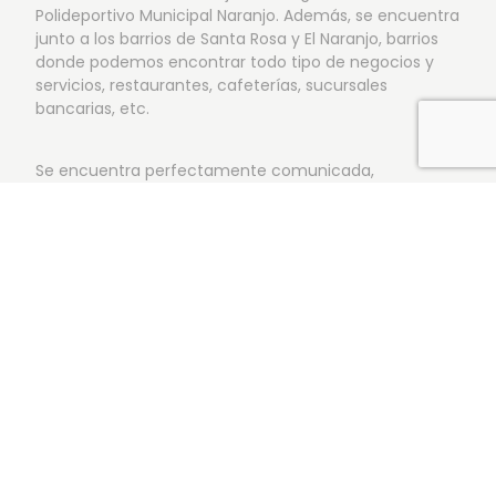
Polideportivo Municipal Naranjo. Además, se encuentra
junto a los barrios de Santa Rosa y El Naranjo, barrios
donde podemos encontrar todo tipo de negocios y
servicios, restaurantes, cafeterías, sucursales
bancarias, etc.
Se encuentra perfectamente comunicada,
situándose junto a la Ronda Norte de Córdoba y
contando con excelentes comunicaciones tanto por
transporte público (línea 12 de autobús), como
privado.