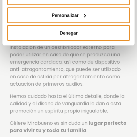
ajardinadas,
parque infantil
para disfrute de los
más pequeños de la casa,
gimnasio
,
Sala
Personalizar
Social-Gourmet con zona infantil y wifi
para
celebrar tus reuniones con familiares y amigos, y
el novedoso
Espacio Salud
que dispondrá de
Denegar
Espacio Cardioprotegido, consistente en la
instalación de un desfibrilador externo para
poder utilizar en caso de que se produzca una
emergencia cardiaca, así como de dispositivo
anti-atragantamiento, que puede ser utilizado
en caso de asfixia por atragantamiento como
actuación de primeros auxilios.
Hemos cuidado hasta el último detalle, donde la
calidad y el diseño de vanguardia le dan a esta
promoción un espíritu propio inigualable.
Célere Mirabueno es sin duda un
lugar perfecto
para vivir tu y toda tu familia
.