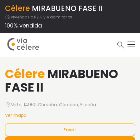
Célere
MIRABUENO FASE II
Viviendas de 2, 3 y 4 dormitorios
100% vendida
Célere
MIRABUENO
FASE II
Mirto, 14960 Córdoba, Córdoba, España
Ver mapa
Fase I