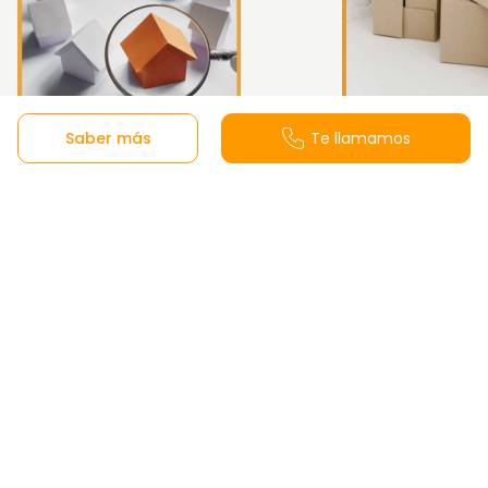
Saber más
Te llamamos
Guía para comprar una
Guía de cómo h
vivienda
mudanza
Oficina de ventas