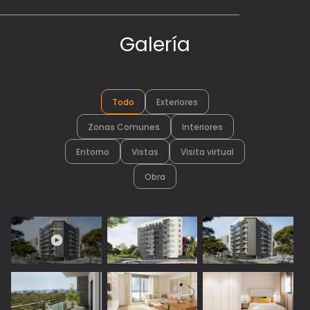
Galería
Todo
Exteriores
Zonas Comunes
Interiores
Entorno
Vistas
Visita virtual
Obra