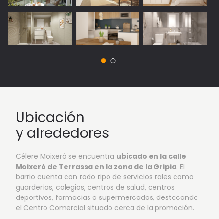
Ubicación
y alrededores
Célere Moixeró se encuentra
ubicado en la calle
Moixeró de Terrassa en la zona de la Gripia
. El
barrio cuenta con todo tipo de servicios tales como
guarderías, colegios, centros de salud, centros
deportivos, farmacias o supermercados, destacando
el Centro Comercial situado cerca de la promoción.