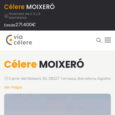
Célere
MOIXERÓ
Viviendas de 2, 3 y 4
dormitorios
271.400€
Desde
Célere
MOIXERÓ
Carrer del Moixeró 30, 08227 Terrassa, Barcelona, España
Ver mapa