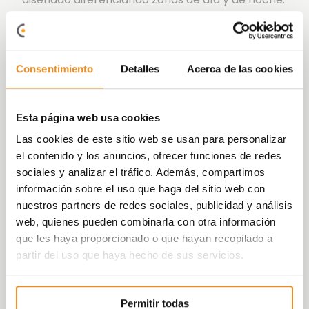
La promoción cuenta con una azotea equipada
con barbacoa para que disfrutes con familiares
y amigos y espacios comunes perfectos para
zona solarium o chill out.
Consentimiento
Detalles
Acerca de las cookies
Sus modernas calidades y acabados hacen de
Célere Moixeró un espacio único para vivir,
Esta página web usa cookies
destacando la posibilidad de personalizar la
Las cookies de este sitio web se usan para personalizar
vivienda con distintas opciones de acabados en
el contenido y los anuncios, ofrecer funciones de redes
solados y alicatados para que sientas tu casa
sociales y analizar el tráfico. Además, compartimos
como tuya desde el primer día.
información sobre el uso que haga del sitio web con
El residencial cuenta con una
Calificación
nuestros partners de redes sociales, publicidad y análisis
energética B* l
o que supone un ahorro
web, quienes pueden combinarla con otra información
energético y económico
para que puedas vivir
que les haya proporcionado o que hayan recopilado a
tu vida de una manera cómoda y fácil.
partir del uso que haya hecho de sus servicios.
Célere Moixeró son casas que construyen tu
futuro.
Permitir todas