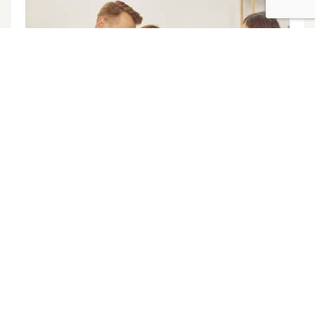
7 de mayo de 2026
Gastos fijos del hogar: aprende a
controlarlos con esta guía
Navegación
Página siguiente
de
Síguenos