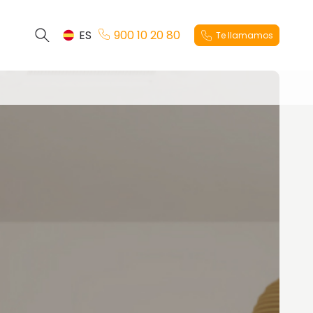
ES
900 10 20 80
Te llamamos