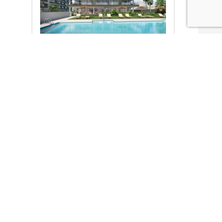
Ver promociones
Locales y garajes pensados
pensados para ti