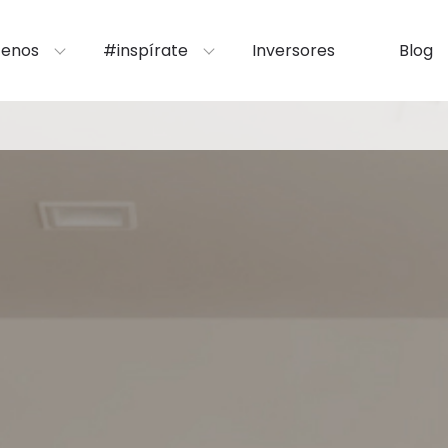
enos
#inspírate
Inversores
Blog