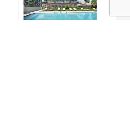
Ver promociones
Locales y garajes pensados
pensados para ti