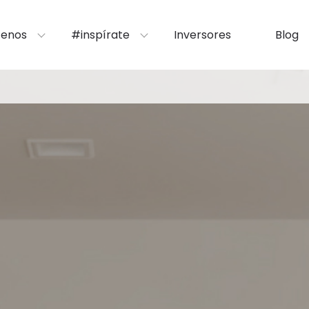
enos
#inspírate
Inversores
Blog