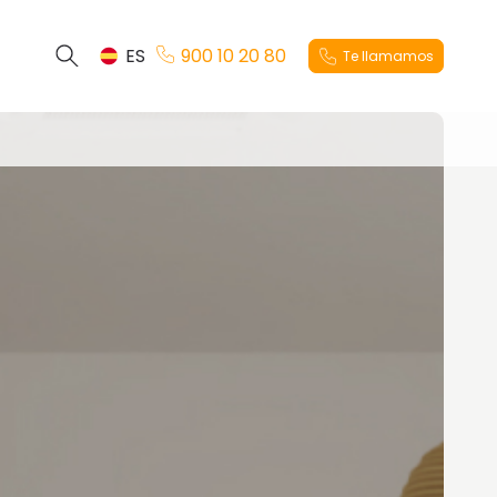
ES
900 10 20 80
Te llamamos