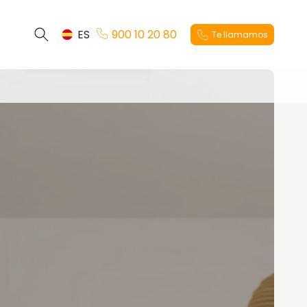
ES
900 10 20 80
Te llamamos