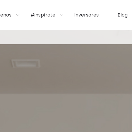
enos
#inspírate
Inversores
Blog