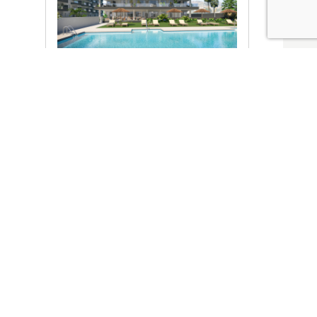
Ver promociones
Locales y garajes pensados
pensados para ti