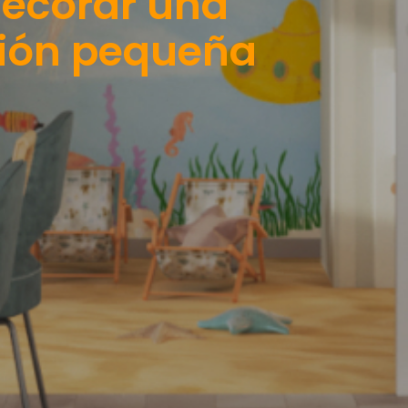
ecorar una
ción pequeña