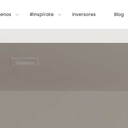
enos
#inspírate
Inversores
Blog