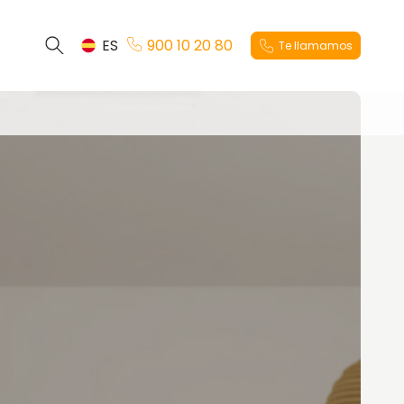
ES
900 10 20 80
Te llamamos