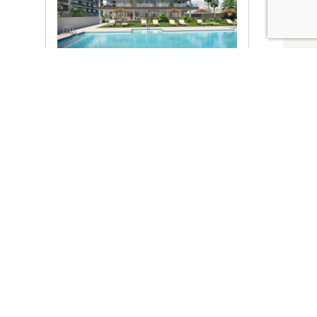
Ver promociones
Locales y garajes pensados
pensados para ti