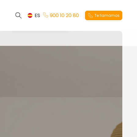
ES
900 10 20 80
Te llamamos