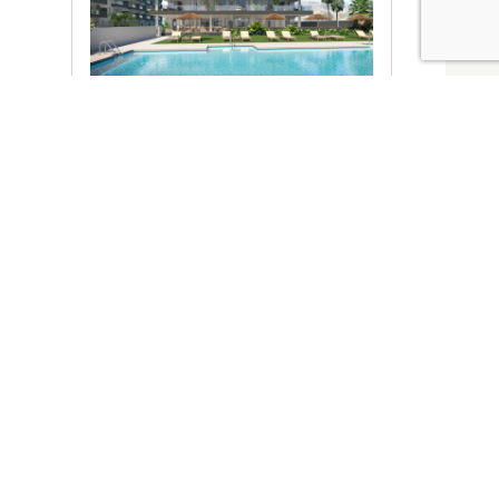
Ver promociones
Locales y garajes pensados
pensados para ti