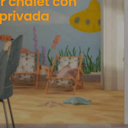
 chalet con
 privada