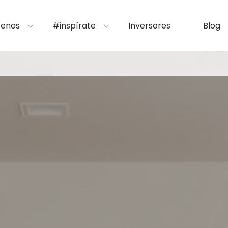
enos
#inspírate
Inversores
Blog