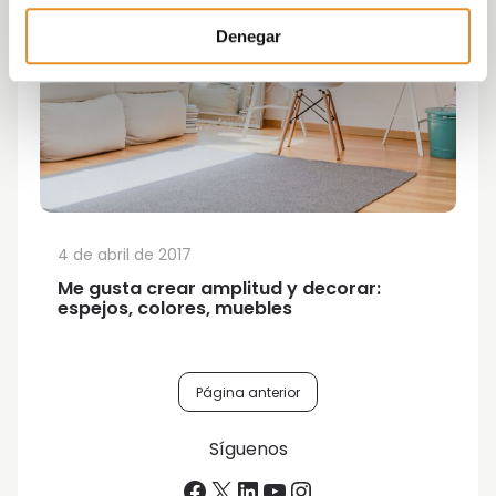
Denegar
4 de abril de 2017
Me gusta crear amplitud y decorar:
espejos, colores, muebles
Navegación
Página anterior
de
Síguenos
entradas
Facebook
X
LinkedIn
YouTube
Instagram