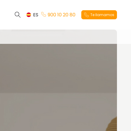
ES
900 10 20 80
Te llamamos