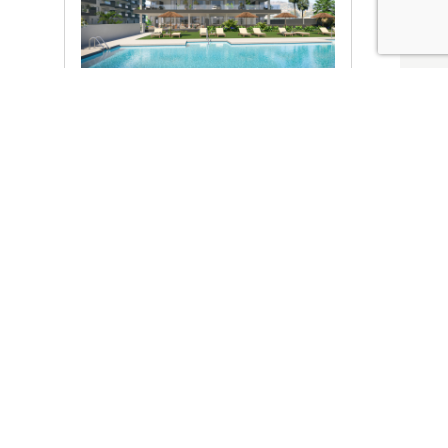
Ver promociones
Locales y garajes pensados
pensados para ti