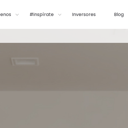
enos
#inspírate
Inversores
Blog