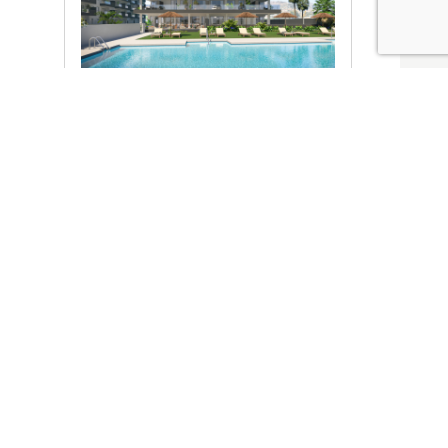
Ver promociones
Locales y garajes pensados
pensados para ti