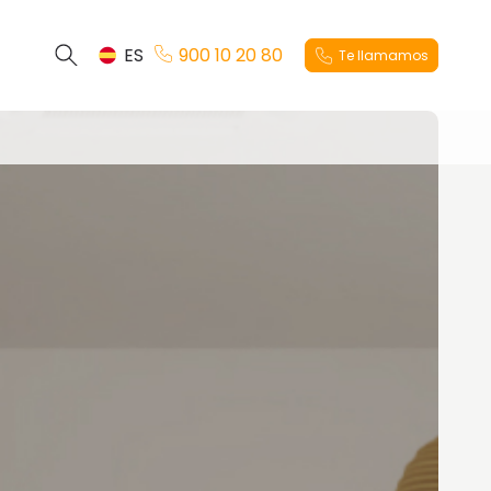
ES
900 10 20 80
Te llamamos