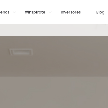
enos
#inspírate
Inversores
Blog